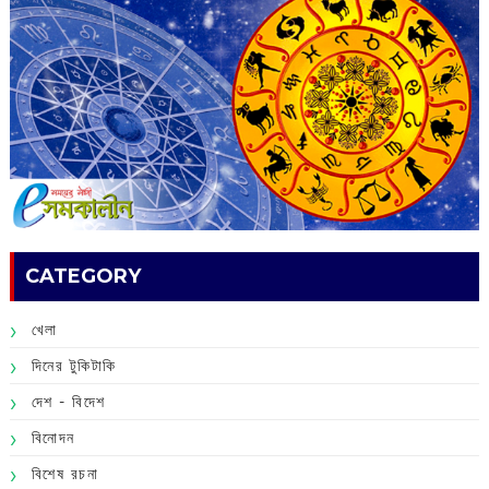
CATEGORY
খেলা
দিনের টুকিটাকি
দেশ - বিদেশ
বিনোদন
বিশেষ রচনা