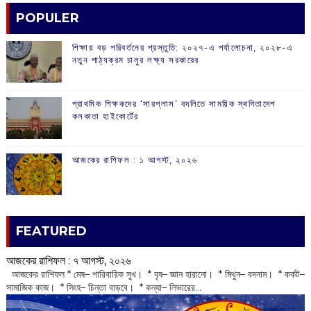
POPULER
শিক্ষায় বড় পরিবর্তনের প্রস্তুতি: ২০২৭-এ পর্যালোচনা, ২০২৮-এ
নতুন পাঠ্যক্রম চালুর লক্ষ্য সরকারের
প্রাথমিক শিক্ষকদের ‘সারপ্লাস’ বদলিতে সাময়িক স্থগিতাদেশ
কলকাতা হাইকোর্টের
আজকের রাশিফল :‌ ‌‌১ আগস্ট, ২০২৬
FEATURED
আজকের রাশিফল :‌ ‌‌৭ আগস্ট, ২০২৬
‌ আজকের রাশিফল * মেষ– পারিবারিক সুখ। * বৃষ– জ্ঞান হারানো। * মিথুন– বদনাম। * কর্কট–
সামাজিক কাজ। * সিংহ– চিন্তা বাড়বে। * কন্যা– লিভারের...