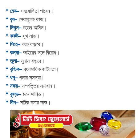
* মেষ–
সহযোগিতা পাবেন।
* বৃষ–
সেবামূলক কাজ।
* মিথুন–
মতের অমিল।
* কর্কট–
সুখ লাভ।
* সিংহ–
খরচ বাড়বে।
* কন্যা–
ভাইয়ের সঙ্গে বিরোধ।
* তুলা–
সুনাম বাড়বে।
* বৃশ্চিক–
ব্যবসায়িক জটিলতা।
* ধনু–
গলার সমস্যা।
* মকর–
সম্পত্তির সমাধান।‌
* কুম্ভ–
মনে শান্তি।
* মীন–
সঠিক বলায় লাভ।‌‌‌‌‌‌‌‌‌‌‌‌‌‌‌‌‌‌‌‌‌‌‌‌‌‌‌‌‌