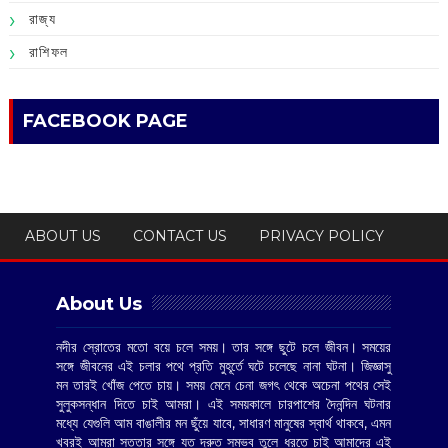
রাজ্য
রাশিফল
FACEBOOK PAGE
ABOUT US
CONTACT US
PRIVACY POLICY
About Us
নদীর স্রোতের মতো বয়ে চলে সময়। তার সঙ্গে ছুটে চলে জীবন। সময়ের
সঙ্গে জীবনের এই চলার পথে প্রতি মুহূর্তে ঘটে চলেছে নানা ঘটনা। জিজ্ঞাসু
মন তারই খোঁজ পেতে চায়। সময় মেনে চেনা জগৎ থেকে অচেনা পথের সেই
সুলুকসন্ধান দিতে চাই আমরা। এই সময়কালে চারপাশের দৈনন্দিন ঘটনার
মধ্যে যেগুলি আম বাঙালীর মন ছুঁয়ে যাবে, সাধারণ মানুষের স্বার্থ থাকবে, এমন
খবরই আমরা সততার সঙ্গে যত দ্রুত সম্ভব তুলে ধরতে চাই আমাদের এই