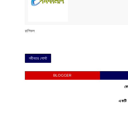
রাশিফল
নবীনতর পোস্ট
BLOGGER
কো
একটি 