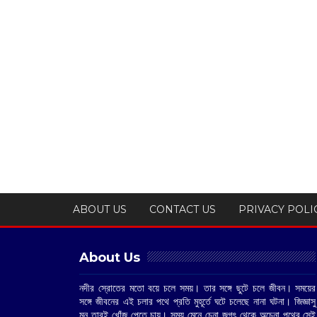
ABOUT US
CONTACT US
PRIVACY POLI
About Us
নদীর স্রোতের মতো বয়ে চলে সময়। তার সঙ্গে ছুটে চলে জীবন। সময়ের
সঙ্গে জীবনের এই চলার পথে প্রতি মুহূর্তে ঘটে চলেছে নানা ঘটনা। জিজ্ঞাসু
মন তারই খোঁজ পেতে চায়। সময় মেনে চেনা জগৎ থেকে অচেনা পথের সেই