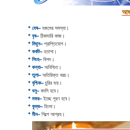
আজ
* মেষ–
হজমের সমস্যা।
* বৃষ–
ঠিকাদারি কাজ।
* মিথুন–
প্রাপ্তিযোগ।
* কর্কট–
হতাশা।
* সিংহ–
বিপদ।
* কন্যা–
অনিশ্চিত।
* তুলা–
অতিরিক্ত খরচ।
* বৃশ্চিক–
চুরির ভয়।
* ধনু–
বদলি হবে।
* মকর–
ইচ্ছে পূরণ হবে।‌
* কুম্ভ–
হিংসা।
* মীন–
শিল্পে আগ্রহ।‌‌‌‌‌‌‌‌‌‌‌‌‌‌‌‌‌‌‌‌‌‌‌‌‌‌