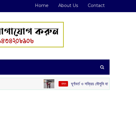
Home
About Us
Contact
ঘূর্ণাবর্ত ও সক্রিয় মৌসুমি বায়ুর জোড়া ফলা: দক্ষিণবঙ্গে ভারী বৃষ্টির স
‌ রাজ্য