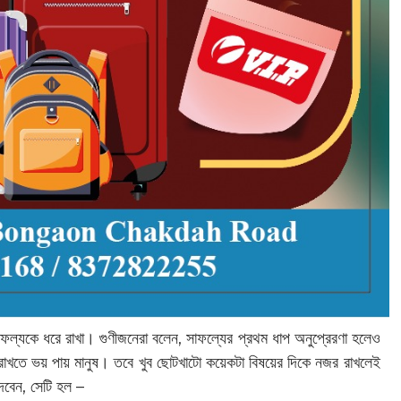
্যকে ধরে রাখা। গুণীজনেরা বলেন, সাফল্যের প্রথম ধাপ অনুপ্রেরণা হলেও
রাখতে ভয় পায় মানুষ। তবে খুব ছোটখাটো কয়েকটা বিষয়ের দিকে নজর রাখলেই
েবেন, সেটি হল –