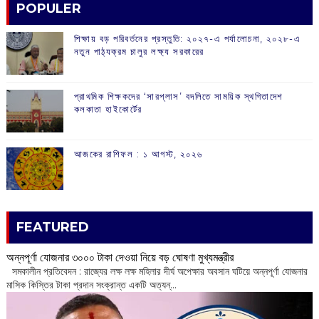
POPULER
শিক্ষায় বড় পরিবর্তনের প্রস্তুতি: ২০২৭-এ পর্যালোচনা, ২০২৮-এ
নতুন পাঠ্যক্রম চালুর লক্ষ্য সরকারের
প্রাথমিক শিক্ষকদের ‘সারপ্লাস’ বদলিতে সাময়িক স্থগিতাদেশ
কলকাতা হাইকোর্টের
আজকের রাশিফল :‌ ‌‌১ আগস্ট, ২০২৬
FEATURED
অন্নপূর্ণা যোজনার ৩০০০ টাকা দেওয়া নিয়ে বড় ঘোষণা মুখ্যমন্ত্রীর
সমকালীন প্রতিবেদন : রাজ্যের লক্ষ লক্ষ মহিলার দীর্ঘ অপেক্ষার অবসান ঘটিয়ে অন্নপূর্ণা যোজনার
মাসিক কিস্তির টাকা প্রদান সংক্রান্ত একটি অত্যন্...