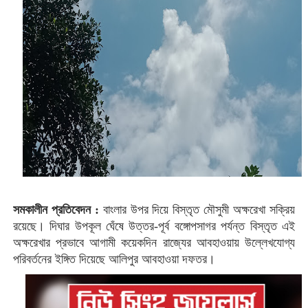
সমকালীন প্রতিবেদন :
বাংলার উপর দিয়ে বিস্তৃত মৌসুমী অক্ষরেখা সক্রিয়
রয়েছে। দিঘার উপকূল ঘেঁষে উত্তর-পূর্ব বঙ্গোপসাগর পর্যন্ত বিস্তৃত এই
অক্ষরেখার প্রভাবে আগামী কয়েকদিন রাজ্যের আবহাওয়ায় উল্লেখযোগ্য
পরিবর্তনের ইঙ্গিত দিয়েছে আলিপুর আবহাওয়া দফতর।