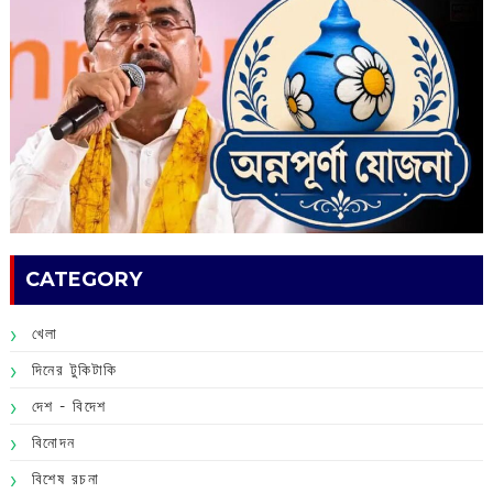
CATEGORY
খেলা
দিনের টুকিটাকি
দেশ - বিদেশ
বিনোদন
বিশেষ রচনা