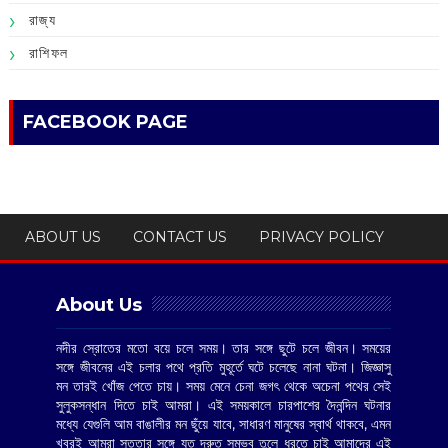
রাজ্য
রাশিফল
FACEBOOK PAGE
ABOUT US
CONTACT US
PRIVACY POLICY
About Us
নদীর স্রোতের মতো বয়ে চলে সময়। তার সঙ্গে ছুটে চলে জীবন। সময়ের
সঙ্গে জীবনের এই চলার পথে প্রতি মুহূর্তে ঘটে চলেছে নানা ঘটনা। জিজ্ঞাসু
মন তারই খোঁজ পেতে চায়। সময় মেনে চেনা জগৎ থেকে অচেনা পথের সেই
সুলুকসন্ধান দিতে চাই আমরা। এই সময়কালে চারপাশের দৈনন্দিন ঘটনার
মধ্যে যেগুলি আম বাঙালীর মন ছুঁয়ে যাবে, সাধারণ মানুষের স্বার্থ থাকবে, এমন
খবরই আমরা সততার সঙ্গে যত দ্রুত সম্ভব তুলে ধরতে চাই আমাদের এই