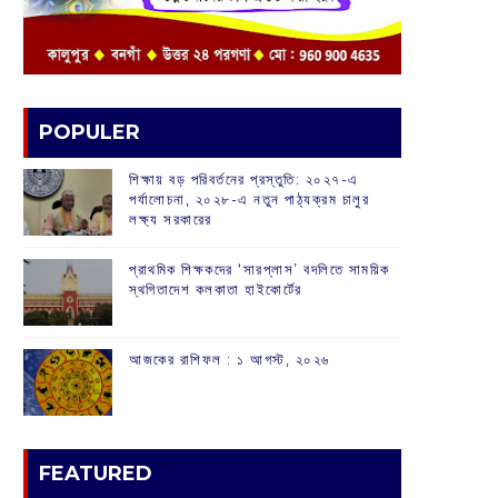
POPULER
শিক্ষায় বড় পরিবর্তনের প্রস্তুতি: ২০২৭-এ
পর্যালোচনা, ২০২৮-এ নতুন পাঠ্যক্রম চালুর
লক্ষ্য সরকারের
প্রাথমিক শিক্ষকদের ‘সারপ্লাস’ বদলিতে সাময়িক
স্থগিতাদেশ কলকাতা হাইকোর্টের
আজকের রাশিফল :‌ ‌‌১ আগস্ট, ২০২৬
FEATURED