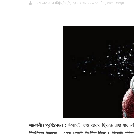
E SAMAKALIN
৮/৩১/২০২৫ ০৪:৪২:০০ PM
,‌ রাজ্য
,‌ স্বাস্থ্য
‌
সমকালীন প্রতিবেদন :
সিগারেট তাও আবার ফ্রিজে রাখা যায় ন
হীমশীতল ফ্রিজে। এতো পুরোই বিপরীত চিত্র। চিত্রটা সত্যি