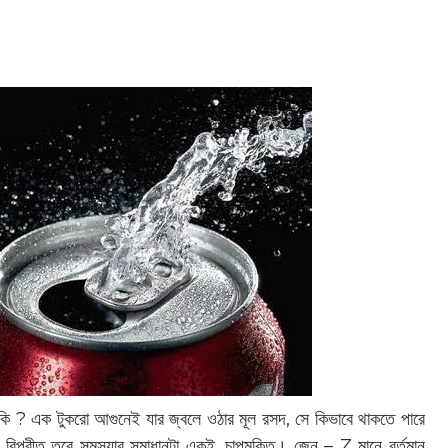
াকি ? এক টুকরো আগুনেই যার জ্বলে ওঠার মূল রসদ, সে কিভাবে থাকতে পারে
 বিপরীত তবে সমস্যার সমাধানটা একই, চাপমুক্তি। জেন – Z মানে বর্তমান