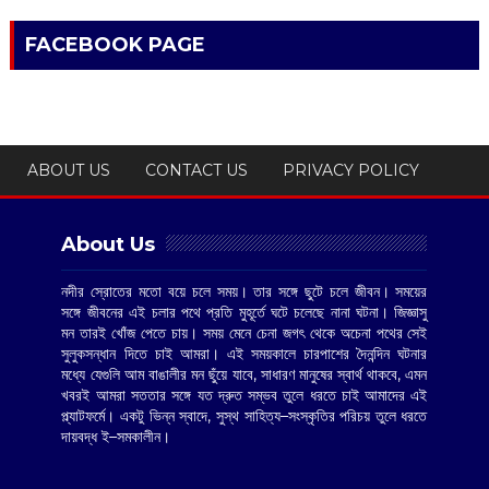
FACEBOOK PAGE
ABOUT US
CONTACT US
PRIVACY POLICY
About Us
নদীর স্রোতের মতো বয়ে চলে সময়। তার সঙ্গে ছুটে চলে জীবন। সময়ের
সঙ্গে জীবনের এই চলার পথে প্রতি মুহূর্তে ঘটে চলেছে নানা ঘটনা। জিজ্ঞাসু
মন তারই খোঁজ পেতে চায়। সময় মেনে চেনা জগৎ থেকে অচেনা পথের সেই
সুলুকসন্ধান দিতে চাই আমরা। এই সময়কালে চারপাশের দৈনন্দিন ঘটনার
মধ্যে যেগুলি আম বাঙালীর মন ছুঁয়ে যাবে, সাধারণ মানুষের স্বার্থ থাকবে, এমন
খবরই আমরা সততার সঙ্গে যত দ্রুত সম্ভব তুলে ধরতে চাই আমাদের এই
প্ল্যাটফর্মে। একটু ভিন্ন স্বাদে, সুস্থ সাহিত্য–সংস্কৃতির পরিচয় তুলে ধরতে
দায়বদ্ধ ই–সমকালীন।