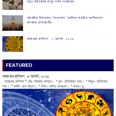
নতুন পাঠ্যক্রম চালুর লক্ষ্য সরকারের
প্রাথমিক শিক্ষকদের ‘সারপ্লাস’ বদলিতে সাময়িক স্থগিতাদেশ
কলকাতা হাইকোর্টের
আজকের রাশিফল :‌ ‌‌১ আগস্ট, ২০২৬
FEATURED
আজকের রাশিফল :‌ ‌‌৬ আগস্ট, ২০২৬
‌ আজকের রাশিফল * মেষ– মিথ্যার আশ্রয়। * বৃষ– অতিরিক্ত আয়। * মিথুন– চিকিৎসায়
লাভ। * কর্কট– রাগ বাড়বে। * সিংহ– ক্ষতির আশঙ্কা। * কন্যা– চু...