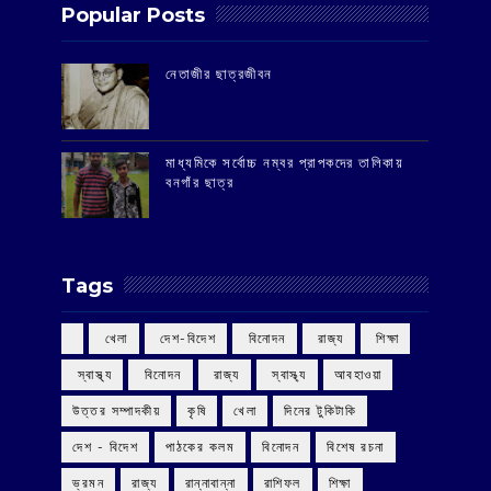
Popular Posts
‌নেতাজীর ছাত্রজীবন
মাধ্যমিকে সর্বোচ্চ নম্বর প্রাপকদের তালিকায়
বনগাঁর ছাত্র
Tags
‌ খেলা
‌ দেশ-বিদেশ
‌ বিনোদন
‌ রাজ্য
‌ শিক্ষা
‌ স্বাস্থ্য
‌ বিনোদন
‌ রাজ্য
‌ স্বাস্থ্য
আবহাওয়া
উত্তর সম্পাদকীয়
কৃষি
খেলা
দিনের টুকিটাকি
দেশ - বিদেশ
পাঠকের কলম
বিনোদন
বিশেষ রচনা
ভ্রমন
রাজ্য
রান্নাবান্না
রাশিফল
শিক্ষা