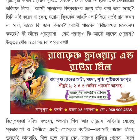
ভবিষ্যৎ নিয়ে। আদৌ সাতাশের বিশ্বকাপের জন্য তাঁর কথা ভাবা হচ্ছে?
তিনি যাই করেন না কেন, ঘরোয়া ক্রিকেট-আইপিএল মিলিয়ে যতই রান করুন
না কেন, তাতে কি ডাল গলবে? আদৌ পারবেন নির্বাচকদের মনোরঞ্জন
করতে? কী তাঁদের প্রত্যাশা—সেই প্রশ্নও কি আদৌ জানেন শ্রেয়স?
উত্তর খোঁজা তো অনেক পরের কথা!
বিশ্লেষকরা যদিও বলবেন, শুভমান গিল আর শ্রেয়স আইয়ার যেহেতু
স্বভাবধর্মে ও শৈলীতে একই গোত্রের ব্যাটার—দুজনেই নামেন তিনে,
দুজনেই ডানহাতি, থিতু হতে সময় নেন, তারপর চালিয়ে খেলেন—ফলে