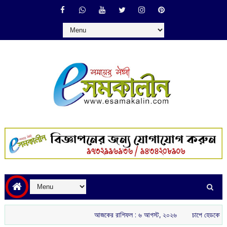
আজকের রাশিফল :‌ ‌‌৬ আগস্ট, ২০২৬
চাপে হেডকোচ গৌতম গম্ভীর: ই