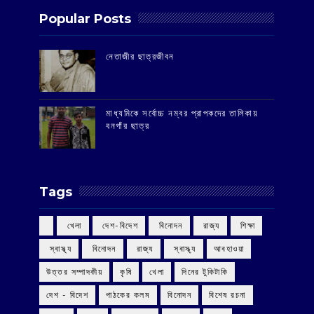
Popular Posts
‌নেতাজীর ছাত্রজীবন
মাধ্যমিকে সর্বোচ্চ নম্বর প্রাপকদের তালিকায়
বনগাঁর ছাত্র
Tags
‌ খেলা
‌ দেশ-বিদেশ
‌ বিনোদন
‌ রাজ্য
‌ শিক্ষা
‌ স্বাস্থ্য
‌ বিনোদন
‌ রাজ্য
‌ স্বাস্থ্য
আবহাওয়া
উত্তর সম্পাদকীয়
কৃষি
খেলা
দিনের টুকিটাকি
দেশ - বিদেশ
পাঠকের কলম
বিনোদন
বিশেষ রচনা