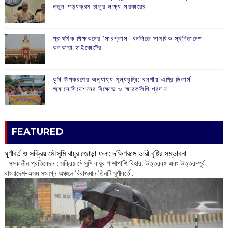
নতুন পাঠ্যক্রম চালুর লক্ষ্য সরকারের
প্রাথমিক শিক্ষকদের ‘সারপ্লাস’ বদলিতে সাময়িক স্থগিতাদেশ
কলকাতা হাইকোর্টের
কৃষি উপকরণের অন্যায্য মূল্যবৃদ্ধি: বনগাঁয় এগ্রি ডিলার্স
অ্যাসোসিয়েশনের বিক্ষোভ ও স্মারকলিপি প্রদান
FEATURED
ঘূর্ণাবর্ত ও সক্রিয় মৌসুমি বায়ুর জোড়া ফলা: দক্ষিণবঙ্গে ভারী বৃষ্টির সম্ভাবনা
সমকালীন প্রতিবেদন : সক্রিয় মৌসুমি বায়ুর পাশাপাশি বিহার, উত্তরবঙ্গ এবং উত্তর-পূর্ব
বাংলাদেশ-অসম সংলগ্ন অঞ্চলে বিরাজমান তিনটি ঘূর্ণাবর্তে...