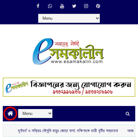
ঘূর্ণাবর্ত ও সক্রিয় মৌসুমি বায়ুর জোড়া ফলা: দক্ষিণবঙ্গে ভারী বৃষ্টির সম্ভাবনা
আজকের রাশিফল :‌ ‌