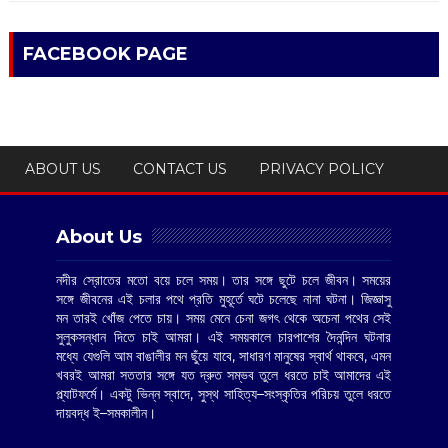
FACEBOOK PAGE
ABOUT US
CONTACT US
PRIVACY POLICY
About Us
নদীর স্রোতের মতো বয়ে চলে সময়। তার সঙ্গে ছুটে চলে জীবন। সময়ের
সঙ্গে জীবনের এই চলার পথে প্রতি মুহূর্তে ঘটে চলেছে নানা ঘটনা। জিজ্ঞাসু
মন তারই খোঁজ পেতে চায়। সময় মেনে চেনা জগৎ থেকে অচেনা পথের সেই
সুলুকসন্ধান দিতে চাই আমরা। এই সময়কালে চারপাশের দৈনন্দিন ঘটনার
মধ্যে যেগুলি আম বাঙালীর মন ছুঁয়ে যাবে, সাধারণ মানুষের স্বার্থ থাকবে, এমন
খবরই আমরা সততার সঙ্গে যত দ্রুত সম্ভব তুলে ধরতে চাই আমাদের এই
প্ল্যাটফর্মে। একটু ভিন্ন স্বাদে, সুস্থ সাহিত্য–সংস্কৃতির পরিচয় তুলে ধরতে
দায়বদ্ধ ই–সমকালীন।