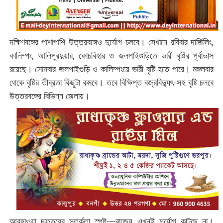
দক্ষিণবঙ্গের পাশাপাশি উত্তরবঙ্গেও দুর্যোগ চলবে। সেখানে রবিবার দার্জিলিং,
কালিম্পং, আলিপুরদুয়ার, কোচবিহার ও জলপাইগুড়িতে ভারী বৃষ্টির পূর্বাভাস
রয়েছে। সোমবার জলপাইগুড়ি ও কালিম্পংয়ে ভারী বৃষ্টি হতে পারে। মঙ্গলবার
থেকে বৃষ্টির তীব্রতা কিছুটা কমবে। তবে বিক্ষিপ্ত বজ্রবিদ্যুৎ-সহ বৃষ্টি চলবে
উত্তরবঙ্গের বিভিন্ন জেলায়।
আবহাওয়া দফতরের সতর্কতা স্পষ্ট—রাজ্যে এখনই দুর্যোগ কাটছে না।