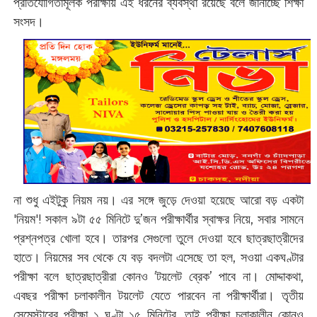
প্রতিযোগিতামূলক পরীক্ষায় এই ধরনের ব্যবস্থা রয়েছে বলে জানাচ্ছে শিক্ষা
সংসদ।
না শুধু এইটুকু নিয়ম নয়। এর সঙ্গে জুড়ে দেওয়া হয়েছে আরো বড় একটা
'নিয়ম'! সকাল ৯টা ৫৫ মিনিটে দু’জন পরীক্ষার্থীর স্বাক্ষর নিয়ে, সবার সামনে
প্রশ্নপত্র খোলা হবে। তারপর সেগুলো তুলে দেওয়া হবে ছাত্রছাত্রীদের
হাতে। নিয়মের সব থেকে যে বড় বদলটা এসেছে তা হল, সওয়া একঘণ্টার
পরীক্ষা বলে ছাত্রছাত্রীরা কোনও ‘টয়লেট ব্রেক’ পাবে না। মোদ্দাকথা,
এবছর পরীক্ষা চলাকালীন টয়লেট যেতে পারবেন না পরীক্ষার্থীরা। তৃতীয়
সেমেস্টারের পরীক্ষা ১ ঘণ্টা ১৫ মিনিটের, তাই পরীক্ষা চলাকালীন কোনও