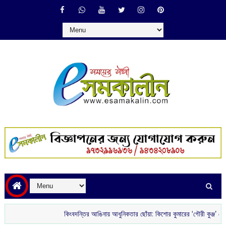
কিংবদন্তির আঙিনায় আধুনিকতার ছোঁয়া: কিশোর কুমারের ‘গৌরী কুঞ্জ’ থেকে বিরাট ক