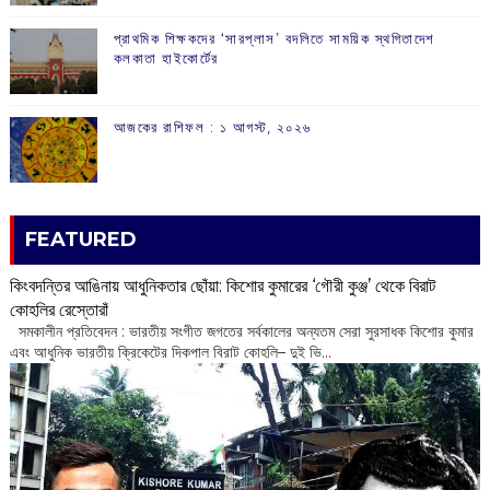
প্রাথমিক শিক্ষকদের ‘সারপ্লাস’ বদলিতে সাময়িক স্থগিতাদেশ
কলকাতা হাইকোর্টের
আজকের রাশিফল :‌ ‌‌১ আগস্ট, ২০২৬
FEATURED
কিংবদন্তির আঙিনায় আধুনিকতার ছোঁয়া: কিশোর কুমারের ‘গৌরী কুঞ্জ’ থেকে বিরাট
কোহলির রেস্তোরাঁ
‌ সমকালীন প্রতিবেদন : ভারতীয় সংগীত জগতের সর্বকালের অন্যতম সেরা সুরসাধক কিশোর কুমার
এবং আধুনিক ভারতীয় ক্রিকেটের দিকপাল বিরাট কোহলি– ‌দুই ভি...