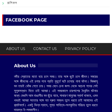
রাশিফল
FACEBOOK PAGE
ABOUT US
CONTACT US
PRIVACY POLICY
About Us
নদীর স্রোতের মতো বয়ে চলে সময়। তার সঙ্গে ছুটে চলে জীবন। সময়ের
সঙ্গে জীবনের এই চলার পথে প্রতি মুহূর্তে ঘটে চলেছে নানা ঘটনা। জিজ্ঞাসু
মন তারই খোঁজ পেতে চায়। সময় মেনে চেনা জগৎ থেকে অচেনা পথের সেই
সুলুকসন্ধান দিতে চাই আমরা। এই সময়কালে চারপাশের দৈনন্দিন ঘটনার
মধ্যে যেগুলি আম বাঙালীর মন ছুঁয়ে যাবে, সাধারণ মানুষের স্বার্থ থাকবে, এমন
খবরই আমরা সততার সঙ্গে যত দ্রুত সম্ভব তুলে ধরতে চাই আমাদের এই
প্ল্যাটফর্মে। একটু ভিন্ন স্বাদে, সুস্থ সাহিত্য–সংস্কৃতির পরিচয় তুলে ধরতে
দায়বদ্ধ ই–সমকালীন।