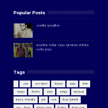
Popular Posts
‌নেতাজীর ছাত্রজীবন
মাধ্যমিকে সর্বোচ্চ নম্বর প্রাপকদের তালিকায়
বনগাঁর ছাত্র
Tags
‌ খেলা
‌ দেশ-বিদেশ
‌ বিনোদন
‌ রাজ্য
‌ শিক্ষা
‌ স্বাস্থ্য
‌ বিনোদন
‌ রাজ্য
‌ স্বাস্থ্য
আবহাওয়া
উত্তর সম্পাদকীয়
কৃষি
খেলা
দিনের টুকিটাকি
দেশ - বিদেশ
পাঠকের কলম
বিনোদন
বিশেষ রচনা