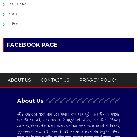
বিশেষ রচনা
রাজ্য
রাশিফল
FACEBOOK PAGE
ABOUT US
CONTACT US
PRIVACY POLICY
About Us
নদীর স্রোতের মতো বয়ে চলে সময়। তার সঙ্গে ছুটে চলে জীবন। সময়ের
সঙ্গে জীবনের এই চলার পথে প্রতি মুহূর্তে ঘটে চলেছে নানা ঘটনা। জিজ্ঞাসু
মন তারই খোঁজ পেতে চায়। সময় মেনে চেনা জগৎ থেকে অচেনা পথের সেই
সুলুকসন্ধান দিতে চাই আমরা। এই সময়কালে চারপাশের দৈনন্দিন ঘটনার