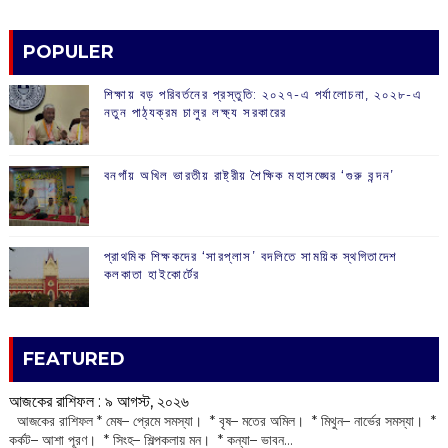
POPULER
শিক্ষায় বড় পরিবর্তনের প্রস্তুতি: ২০২৭-এ পর্যালোচনা, ২০২৮-এ
নতুন পাঠ্যক্রম চালুর লক্ষ্য সরকারের
বনগাঁয় অখিল ভারতীয় রাষ্ট্রীয় শৈক্ষিক মহাসঙ্ঘের ‘গুরু বন্দন’
প্রাথমিক শিক্ষকদের ‘সারপ্লাস’ বদলিতে সাময়িক স্থগিতাদেশ
কলকাতা হাইকোর্টের
FEATURED
আজকের রাশিফল :‌ ‌‌৯ আগস্ট, ২০২৬
‌ আজকের রাশিফল * মেষ– প্রেমে সমস্যা। * বৃষ– মতের অমিল। * মিথুন– নার্ভের সমস্যা। *
কর্কট– আশা পূরণ। * সিংহ– শিল্পকলায় মন। * কন্যা– ভাবন...