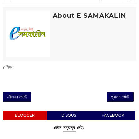
About E SAMAKALIN
রাশিফল
নবীনতর পোস্ট
পুরাতন পোস্ট
BLOGGER
DISQUS
FACEBOOK
কোন মন্তব্য নেই: