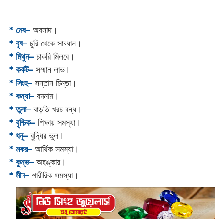
* মেষ–
অবসাদ।
* বৃষ–
চুরি থেকে সাবধান।
* মিথুন–
চাকরি মিলবে।
* কর্কট–
সম্মান লাভ।
* সিংহ–
সন্তান চিন্তা।
* কন্যা–
বদনাম।
* তুলা–
বাড়তি খরচ বন্ধ।
* বৃশ্চিক–
শিক্ষায় সমস্যা।
* ধনু–
বুদ্ধির ভুল।
* মকর–
আর্থিক সমস্যা।‌
* কুম্ভ–
অহঙ্কার।
* মীন–
শারীরিক সমস্যা।