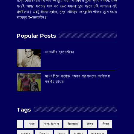
মধ্যে যেগুলি আম বাঙালীর মন ছুঁয়ে যাবে, সাধারণ মানুষের স্বার্থ থাকবে, এমন
খবরই আমরা সততার সঙ্গে যত দ্রুত সম্ভব তুলে ধরতে চাই আমাদের এই
প্ল্যাটফর্মে। একটু ভিন্ন স্বাদে, সুস্থ সাহিত্য–সংস্কৃতির পরিচয় তুলে ধরতে
দায়বদ্ধ ই–সমকালীন।
Popular Posts
‌নেতাজীর ছাত্রজীবন
মাধ্যমিকে সর্বোচ্চ নম্বর প্রাপকদের তালিকায়
বনগাঁর ছাত্র
Tags
‌ খেলা
‌ দেশ-বিদেশ
‌ বিনোদন
‌ রাজ্য
‌ শিক্ষা
‌ স্বাস্থ্য
‌ বিনোদন
‌ রাজ্য
‌ স্বাস্থ্য
আবহাওয়া