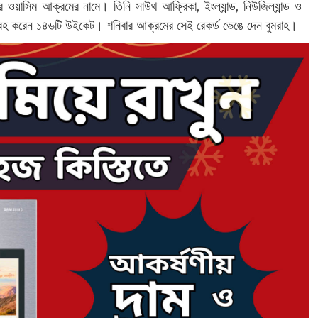
র ওয়াসিম আক্রমের নামে। তিনি সাউথ আফ্রিকা, ইংল্যান্ড, নিউজিল্যান্ড ও
ংগ্রহ করেন ১৪৬টি উইকেট। শনিবার আক্রমের সেই রেকর্ড ভেঙে দেন বুমরাহ।