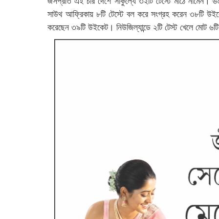
জসপ্রীত এই চার দেশে সাকুল্যে ৩২টি টেস্টে মাঠে নামেন। 
সাউথ আফ্রিকায় ৮টি টেস্টে বল করে সংগ্রহ করেন ৩৮টি উইকেট
করেছেন ৩৯টি উইকেট। নিউজিল্যান্ডে ২টি টেস্ট খেলে মোট ৬