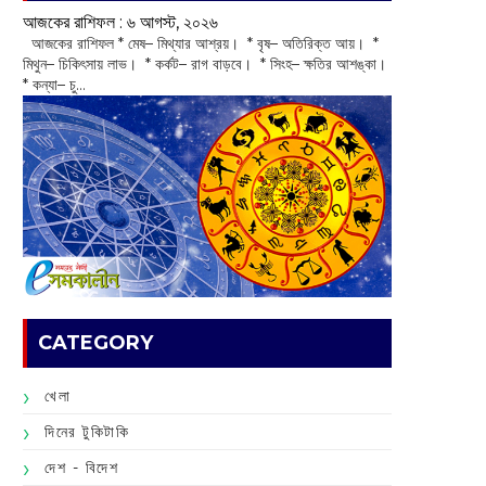
আজকের রাশিফল :‌ ‌‌৬ আগস্ট, ২০২৬
‌ আজকের রাশিফল * মেষ– মিথ্যার আশ্রয়। * বৃষ– অতিরিক্ত আয়। *
মিথুন– চিকিৎসায় লাভ। * কর্কট– রাগ বাড়বে। * সিংহ– ক্ষতির আশঙ্কা।
* কন্যা– চু...
CATEGORY
খেলা
দিনের টুকিটাকি
দেশ - বিদেশ