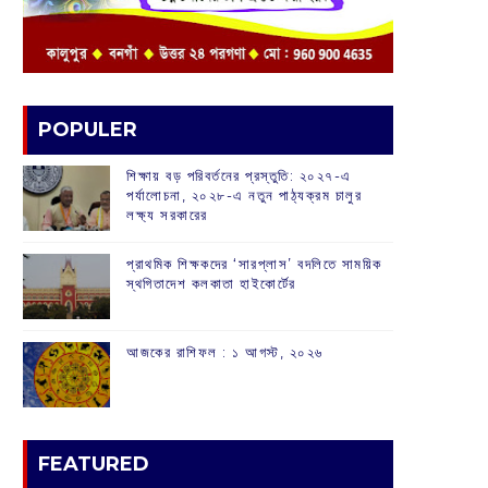
POPULER
শিক্ষায় বড় পরিবর্তনের প্রস্তুতি: ২০২৭-এ
পর্যালোচনা, ২০২৮-এ নতুন পাঠ্যক্রম চালুর
লক্ষ্য সরকারের
প্রাথমিক শিক্ষকদের ‘সারপ্লাস’ বদলিতে সাময়িক
স্থগিতাদেশ কলকাতা হাইকোর্টের
আজকের রাশিফল :‌ ‌‌১ আগস্ট, ২০২৬
FEATURED