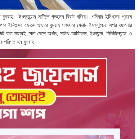
মরাহ। ইংল্যান্ডের মাটিতে গড়লেন বিরাট নজির। শনিবার ইনিংসের প্রথম
পরে ইনিংসের ২৯তম ওভারে বুমরাহ সাজঘরে ফেরান ইংল্যান্ডের অপর ওপেনার
 করা মাত্রই সেনা দেশে অর্থাৎ, সাউথ আফ্রিকা, ইংল্যান্ড, নিউজিল্যান্ড ও
রে পরিণত হন বুমরাহ।