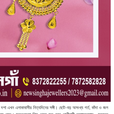
হাল দশা এখন এলাকাবাসীর নিত্যদিনের সঙ্গী। ছোট-বড় অসংখ্য গর্ত, কাঁদা ও জল