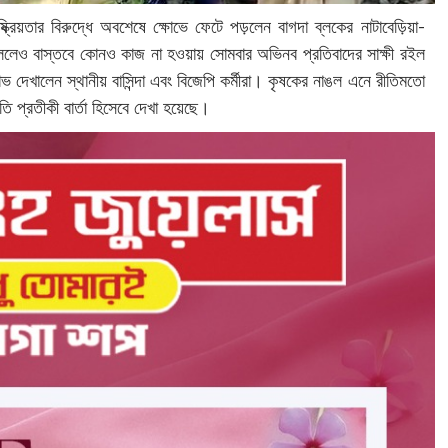
্রিয়তার বিরুদ্ধে অবশেষে ক্ষোভে ফেটে পড়লেন বাগদা ব্লকের নাটাবেড়িয়া-
িললেও বাস্তবে কোনও কাজ না হওয়ায় সোমবার অভিনব প্রতিবাদের সাক্ষী রইল
োভ দেখালেন স্থানীয় বাসিন্দা এবং বিজেপি কর্মীরা। কৃষকের নাঙল এনে রীতিমতো
ি প্রতীকী বার্তা হিসেবে দেখা হয়েছে।