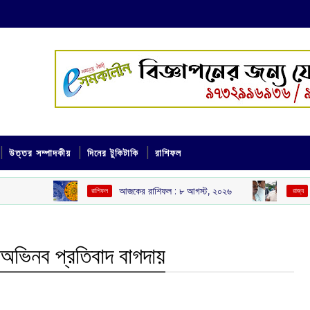
উত্তর সম্পাদকীয়
দিনের টুকিটাকি
রাশিফল
আজকের রাশিফল :‌ ‌‌৮ আগস্ট, ২০২৬
পুলিশের নাম ভাঙি
রাশিফল
‌ রাজ্য
অভিনব প্রতিবাদ বাগদা‌য়