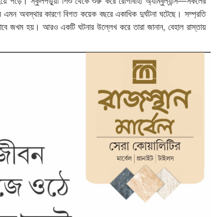
ে পড়ে। স্কুলপড়ুয়া শিশু থেকে শুরু করে রোগীবাহী অ্যাম্বুল্যান্স—সকলের
তাটির এমন অবস্থার কারণে বিগত কয়েক বছরে একাধিক দুর্ঘটনা ঘটেছে। সম্প্রতি
তরভাবে জখম হয়। আরও একটি ঘটনার উল্লেখ করে তারা জানান, বেহাল রাস্তায়