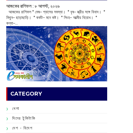
আজকের রাশিফল :‌ ‌‌৮ আগস্ট, ২০২৬
‌ আজকের রাশিফল * মেষ– শ্বাসের সমস্যা। * বৃষ– স্ত্রীর সঙ্গে বিবাদ। *
মিথুন– ছাড়াছাড়ি। * কর্কট– মনে কষ্ট। * সিংহ– আত্মীয় বিরোধ। *
কন্যা–...
CATEGORY
খেলা
দিনের টুকিটাকি
দেশ - বিদেশ