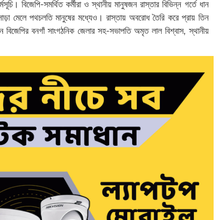
ূচি। বিজেপি-সমর্থিত কর্মীরা ও স্থানীয় মানুষজন রাস্তার বিভিন্ন গর্তে ধান
াড়া মেলে পথচলতি মানুষের মধ্যেও। রাস্তায় অবরোধ তৈরি করে প্রায় তিন
েন বিজেপির বনগাঁ সাংগঠনিক জেলার সহ-সভাপতি অমৃত লাল বিশ্বাস, স্থানীয়