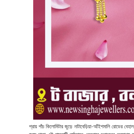
প্রায় পাঁচ কিলোমিটার জুড়ে নাটাবেড়িয়া-আঁইশমালি রোডের বে