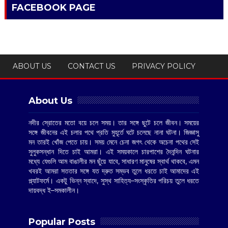
FACEBOOK PAGE
ABOUT US
CONTACT US
PRIVACY POLICY
About Us
নদীর স্রোতের মতো বয়ে চলে সময়। তার সঙ্গে ছুটে চলে জীবন। সময়ের
সঙ্গে জীবনের এই চলার পথে প্রতি মুহূর্তে ঘটে চলেছে নানা ঘটনা। জিজ্ঞাসু
মন তারই খোঁজ পেতে চায়। সময় মেনে চেনা জগৎ থেকে অচেনা পথের সেই
সুলুকসন্ধান দিতে চাই আমরা। এই সময়কালে চারপাশের দৈনন্দিন ঘটনার
মধ্যে যেগুলি আম বাঙালীর মন ছুঁয়ে যাবে, সাধারণ মানুষের স্বার্থ থাকবে, এমন
খবরই আমরা সততার সঙ্গে যত দ্রুত সম্ভব তুলে ধরতে চাই আমাদের এই
প্ল্যাটফর্মে। একটু ভিন্ন স্বাদে, সুস্থ সাহিত্য–সংস্কৃতির পরিচয় তুলে ধরতে
দায়বদ্ধ ই–সমকালীন।
Popular Posts