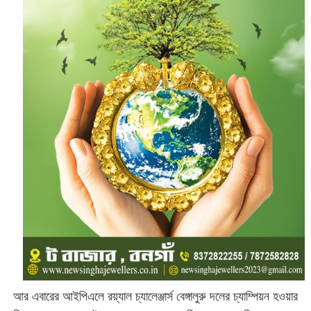
আর এবারের আইপিএলে রয়্যাল চ্যালেঞ্জার্স বেঙ্গালুরু দলের চ্যাম্পিয়ন হওয়ার