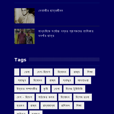
‌নেতাজীর ছাত্রজীবন
মাধ্যমিকে সর্বোচ্চ নম্বর প্রাপকদের তালিকায়
বনগাঁর ছাত্র
Tags
‌ খেলা
‌ দেশ-বিদেশ
‌ বিনোদন
‌ রাজ্য
‌ শিক্ষা
‌ স্বাস্থ্য
‌ বিনোদন
‌ রাজ্য
‌ স্বাস্থ্য
আবহাওয়া
উত্তর সম্পাদকীয়
কৃষি
খেলা
দিনের টুকিটাকি
দেশ - বিদেশ
পাঠকের কলম
বিনোদন
বিশেষ রচনা
ভ্রমন
রাজ্য
রান্নাবান্না
রাশিফল
শিক্ষা
সাহিত্য
স্বাস্থ্য