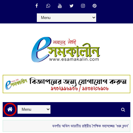
বনগাঁয় অখিল ভারতীয় রাষ্ট্রীয় শৈক্ষিক মহাসঙ্ঘের ‘গুরু বন্দন’
রাতে বাড়