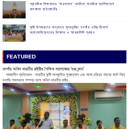
প্রাথমিক শিক্ষকদের ‘সারপ্লাস’ বদলিতে সাময়িক স্থগিতাদেশ
কলকাতা হাইকোর্টের
কৃষি উপকরণের অন্যায্য মূল্যবৃদ্ধি: বনগাঁয় এগ্রি ডিলার্স
অ্যাসোসিয়েশনের বিক্ষোভ ও স্মারকলিপি প্রদান
FEATURED
বনগাঁয় অখিল ভারতীয় রাষ্ট্রীয় শৈক্ষিক মহাসঙ্ঘের ‘গুরু বন্দন’
​ সমকালীন প্রতিবেদন : ভারতীয় কৃষ্টি-সংস্কৃতির পুনরুত্থান এবং মানব চরিত্র গঠনের বার্তা নিয়ে
বনগাঁয় সফলভাবে সম্পন্ন হলো অখিল ভারতীয় রাষ্ট্র...