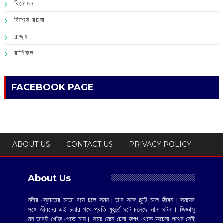
বিনোদন
বিশেষ রচনা
রাজ্য
রাশিফল
FACEBOOK PAGE
ABOUT US
CONTACT US
PRIVACY POLICY
About Us
নদীর স্রোতের মতো বয়ে চলে সময়। তার সঙ্গে ছুটে চলে জীবন। সময়ের
সঙ্গে জীবনের এই চলার পথে প্রতি মুহূর্তে ঘটে চলেছে নানা ঘটনা। জিজ্ঞাসু
মন তারই খোঁজ পেতে চায়। সময় মেনে চেনা জগৎ থেকে অচেনা পথের সেই