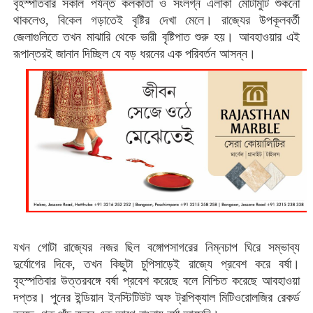
বৃহস্পতিবার সকাল পর্যন্ত কলকাতা ও সংলগ্ন এলাকা মোটামুটি শুকনো
থাকলেও, বিকেল গড়াতেই বৃষ্টির দেখা মেলে। রাজ্যের উপকূলবর্তী
জেলাগুলিতে তখন মাঝারি থেকে ভারী বৃষ্টিপাত শুরু হয়। আবহাওয়ার এই
রূপান্তরই জানান দিচ্ছিল যে বড় ধরনের এক পরিবর্তন আসন্ন।
যখন গোটা রাজ্যের নজর ছিল বঙ্গোপসাগরের নিম্নচাপ ঘিরে সম্ভাব্য
দুর্যোগের দিকে, তখন কিছুটা চুপিসাড়েই রাজ্যে প্রবেশ করে বর্ষা।
বৃহস্পতিবার উত্তরবঙ্গে বর্ষা প্রবেশ করেছে বলে নিশ্চিত করেছে আবহাওয়া
দপ্তর। পুনের ইন্ডিয়ান ইনস্টিটিউট অফ ট্রপিক্যাল মিটিওরোলজির রেকর্ড