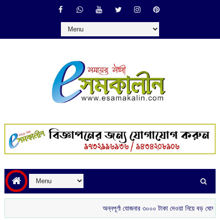
অন্নপূর্ণা যোজনার ৩০০০ টাকা দেওয়া নিয়ে বড় ঘোষণা মুখ্যমন্ত