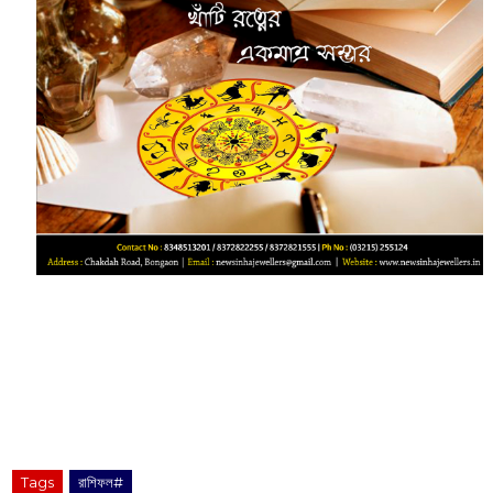
Tags
রাশিফল#