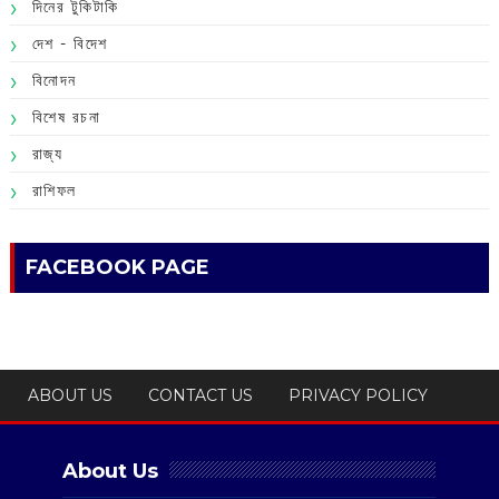
দিনের টুকিটাকি
দেশ - বিদেশ
বিনোদন
বিশেষ রচনা
রাজ্য
রাশিফল
FACEBOOK PAGE
ABOUT US
CONTACT US
PRIVACY POLICY
About Us