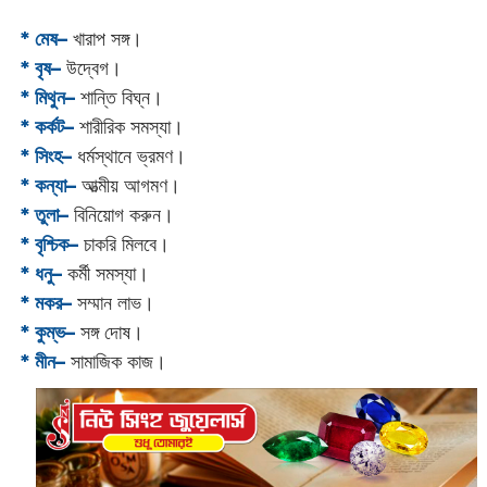
* মেষ–
খারাপ সঙ্গ।
* বৃষ–
উদ্বেগ।
* মিথুন–
শান্তি বিঘ্ন।
* কর্কট–
শারীরিক সমস্যা।
* সিংহ–
ধর্মস্থানে ভ্রমণ।
* কন্যা–
আত্মীয় আগমণ।
* তুলা–
বিনিয়োগ করুন।
* বৃশ্চিক–
চাকরি মিলবে।
* ধনু–
কর্মী সমস্যা।
* মকর–
সম্মান লাভ।‌
* কুম্ভ–
সঙ্গ দোষ।
* মীন–
সামাজিক কাজ।