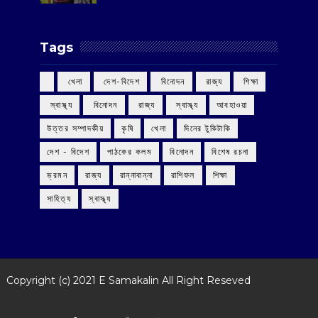
Tags
‌ খেলা
‌ দেশ-বিদেশ
‌ বিনোদন
‌ রাজ্য
‌ শিক্ষা
‌ স্বাস্থ্য
‌ বিনোদন
‌ রাজ্য
‌ স্বাস্থ্য
আবহাওয়া
উত্তর সম্পাদকীয়
কৃষি
খেলা
দিনের টুকিটাকি
দেশ - বিদেশ
পাঠকের কলম
বিনোদন
বিশেষ রচনা
ভ্রমন
রাজ্য
রান্নাবান্না
রাশিফল
শিক্ষা
সাহিত্য
স্বাস্থ্য
Copyright (c) 2021
E Samakalin
All Right Reseved