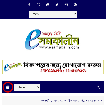
অন্নপূর্ণা যোজনার ৩০০০ টাকা দেওয়া নিয়ে বড় ঘোষণা মুখ্যমন্ত্রীর
শ্র