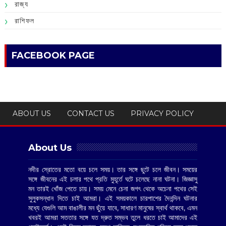
রাজ্য
রাশিফল
FACEBOOK PAGE
ABOUT US
CONTACT US
PRIVACY POLICY
About Us
নদীর স্রোতের মতো বয়ে চলে সময়। তার সঙ্গে ছুটে চলে জীবন। সময়ের
সঙ্গে জীবনের এই চলার পথে প্রতি মুহূর্তে ঘটে চলেছে নানা ঘটনা। জিজ্ঞাসু
মন তারই খোঁজ পেতে চায়। সময় মেনে চেনা জগৎ থেকে অচেনা পথের সেই
সুলুকসন্ধান দিতে চাই আমরা। এই সময়কালে চারপাশের দৈনন্দিন ঘটনার
মধ্যে যেগুলি আম বাঙালীর মন ছুঁয়ে যাবে, সাধারণ মানুষের স্বার্থ থাকবে, এমন
খবরই আমরা সততার সঙ্গে যত দ্রুত সম্ভব তুলে ধরতে চাই আমাদের এই