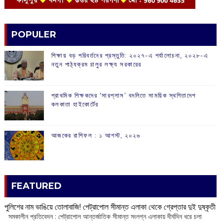
POPULER
শিক্ষায় বড় পরিবর্তনের প্রস্তুতি: ২০২৭-এ পর্যালোচনা, ২০২৮-এ
নতুন পাঠ্যক্রম চালুর লক্ষ্য সরকারের
প্রাথমিক শিক্ষকদের ‘সারপ্লাস’ বদলিতে সাময়িক স্থগিতাদেশ
কলকাতা হাইকোর্টের
আজকের রাশিফল :‌ ‌‌১ আগস্ট, ২০২৬
FEATURED
পুলিশের নাম ভাঙিয়ে তোলাবাজি! পেট্রাপোল সীমান্ত এলাকা থেকে গ্রেপ্তার দুই দুষ্কৃতী
সমকালীন প্রতিবেদন : পেট্রাপোল আন্তর্জাতিক সীমান্ত সংলগ্ন এলাকায় দীর্ঘদিন ধরে চলা