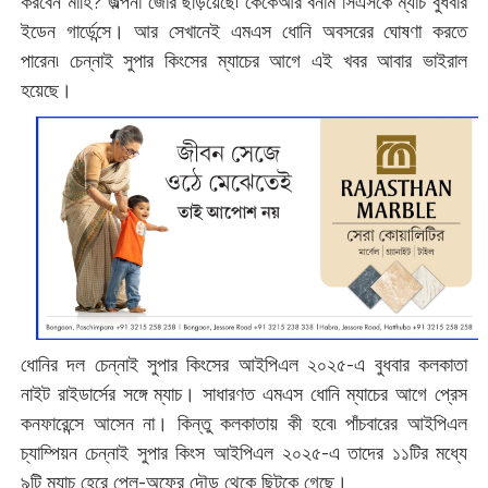
করবেন মাহি? জল্পনা জোর ছড়িয়েছে৷ কেকেআর বনাম সিএসকে ম্যাচ বুধবার
ইডেন গার্ডেন্সে। আর সেখানেই এমএস ধোনি অবসরের ঘোষণা করতে
পারেন৷ চেন্নাই সুপার কিংসের ম্যাচের আগে এই খবর আবার ভাইরাল
হয়েছে।
ধোনির দল চেন্নাই সুপার কিংসের আইপিএল ২০২৫-এ বুধবার কলকাতা
নাইট রাইডার্সের সঙ্গে ম্যাচ। সাধারণত এমএস ধোনি ম্যাচের আগে প্রেস
কনফারেন্সে আসেন না। কিন্তু কলকাতায় কী হবে৷ পাঁচবারের আইপিএল
চ্যাম্পিয়ন চেন্নাই সুপার কিংস আইপিএল ২০২৫-এ তাদের ১১টির মধ্যে
৯টি ম্যাচ হেরে প্লে-অফের দৌড় থেকে ছিটকে গেছে।