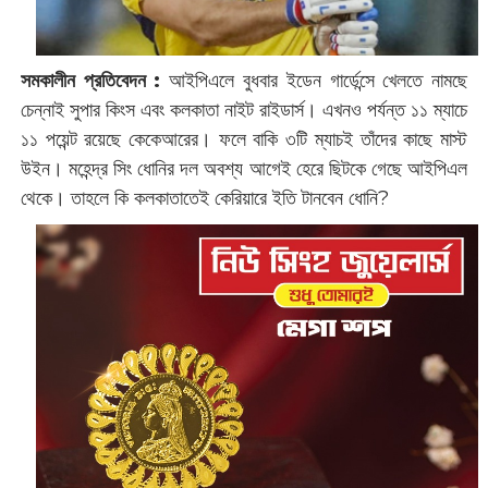
সমকালীন প্রতিবেদন :
‌আইপিএলে বুধবার ইডেন গার্ডেন্সে খেলতে নামছে
চেন্নাই সুপার কিংস এবং কলকাতা নাইট রাইডার্স। এখনও পর্যন্ত ১১ ম্যাচে
১১ পয়েন্ট রয়েছে কেকেআরের। ফলে বাকি ৩টি ম্যাচই তাঁদের কাছে মাস্ট
উইন। মহেন্দ্র সিং ধোনির দল অবশ্য আগেই হেরে ছিটকে গেছে আইপিএল
থেকে। তাহলে কি কলকাতাতেই কেরিয়ারে ইতি টানবেন ধোনি?