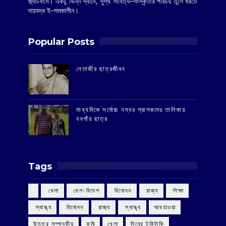
প্ল্যাটফর্মে। একটু ভিন্ন স্বাদে, সুস্থ সাহিত্য–সংস্কৃতির পরিচয় তুলে ধরতে
দায়বদ্ধ ই–সমকালীন।
Popular Posts
‌নেতাজীর ছাত্রজীবন
মাধ্যমিকে সর্বোচ্চ নম্বর প্রাপকদের তালিকায়
বনগাঁর ছাত্র
Tags
‌ খেলা
‌ দেশ-বিদেশ
‌ বিনোদন
‌ রাজ্য
‌ শিক্ষা
‌ স্বাস্থ্য
‌ বিনোদন
‌ রাজ্য
‌ স্বাস্থ্য
আবহাওয়া
উত্তর সম্পাদকীয়
কৃষি
খেলা
দিনের টুকিটাকি