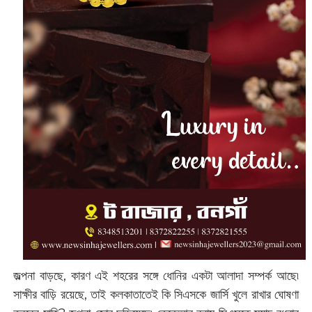
জল্পনা বাড়ছে, কারণ এই শহরের সঙ্গে ধোনির একটা আলাদা সম্পর্ক আছে৷
সাক্ষীর বাড়ি রয়েছে, তাই কলকাতাতেই কি সিএসকে জার্সি খুলে রাখার ঘোষণা