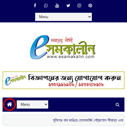
পুলিশের নাম ভাঙিয়ে তোলাবাজি! পেট্রাপোল সীমান্ত এলাকা থেকে গ্রেপ্তা