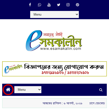
আজকের রাশিফল :‌ ‌‌৬ আগস্ট, ২০২৬
চাপে হেডকোচ গৌতম গম্ভীর: ইংল্যা