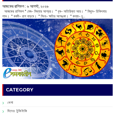
আজকের রাশিফল :‌ ‌‌৬ আগস্ট, ২০২৬
‌ আজকের রাশিফল * মেষ– মিথ্যার আশ্রয়। * বৃষ– অতিরিক্ত আয়। * মিথুন– চিকিৎসায়
লাভ। * কর্কট– রাগ বাড়বে। * সিংহ– ক্ষতির আশঙ্কা। * কন্যা– চু...
CATEGORY
খেলা
দিনের টুকিটাকি