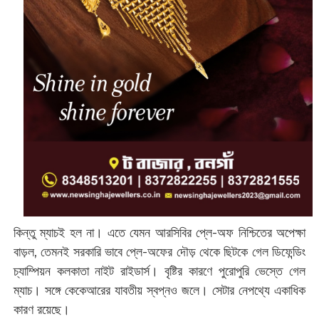
কিন্তু ম্যাচই হল না। এতে যেমন আরসিবির প্লে-অফ নিশ্চিতের অপেক্ষা
বাড়ল, তেমনই সরকারি ভাবে প্লে-অফের দৌড় থেকে ছিটকে গেল ডিফেন্ডিং
চ্যাম্পিয়ন কলকাতা নাইট রাইডার্স। বৃষ্টির কারণে পুরোপুরি ভেস্তে গেল
ম্যাচ। সঙ্গে কেকেআরের যাবতীয় স্বপ্নও জলে। সেটার নেপথ্যে একাধিক
কারণ রয়েছে।