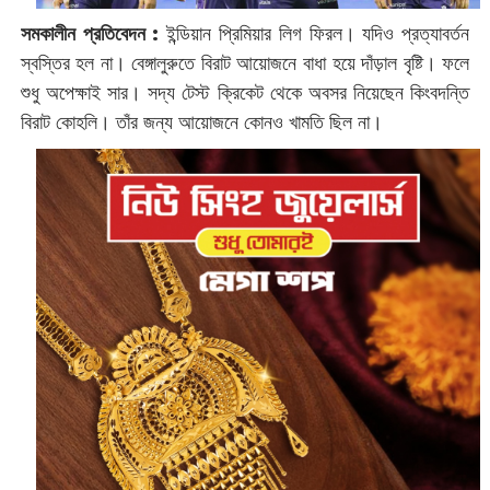
সমকালীন প্রতিবেদন :
ইন্ডিয়ান প্রিমিয়ার লিগ ফিরল। যদিও প্রত্যাবর্তন
স্বস্তির হল না। বেঙ্গালুরুতে বিরাট আয়োজনে বাধা হয়ে দাঁড়াল বৃষ্টি। ফলে
শুধু অপেক্ষাই সার। সদ্য টেস্ট ক্রিকেট থেকে অবসর নিয়েছেন কিংবদন্তি
বিরাট কোহলি। তাঁর জন্য আয়োজনে কোনও খামতি ছিল না।