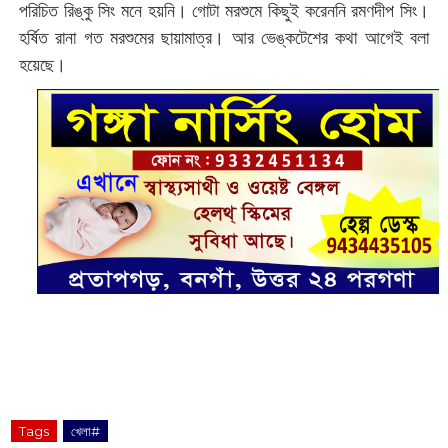
পরিচিত রিঙ্কু সিং মনে হয়নি। গোটা মরশুমে কিছুই করেননি রমণদীপ সিং।
হর্ষিত রানা গত মরশুমের ছায়ামাত্র। আর ভেঙ্কটেশের কথা আগেই বলা
হয়েছে।
Tags
খেলা#