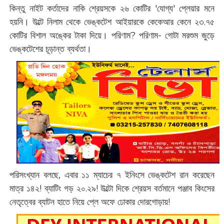
কিন্তু নাইট কর্তাদের নাকি শ্রেয়সকে ২৬ কোটির 'যোগ্য' প্লেয়ার মনে
হয়নি। উল্টে নিলাম থেকে ভেঙ্কটেশ আইয়ারকে কেকেআর কেনে ২৩.৭৫
কোটির বিশাল অঙ্কের টাকা দিয়ে। পরিণাম? পরিণাম- গোটা মরশুম জুড়ে
ভেঙ্কটেশের চূড়ান্ত ব্যর্থতা।
পরিসংখ্যান বলছে, এবার ১১ ম্যাচের ৭ ইনিংসে ভেঙ্কটেশ রান করেছেন
মাত্র ১৪২! ব্যাটিং গড় ২০.২৯! উল্টো দিকে শ্রেয়স বর্তমানে পঞ্জাব কিংসের
নেতৃত্বের ব্যাটন হাতে নিয়ে প্লে অফে ঢোকার দোরগোড়ায়!