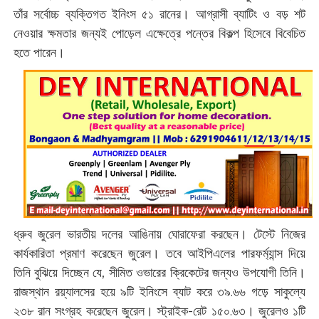
তাঁর সর্বোচ্চ ব্যক্তিগত ইনিংস ৫১ রানের। আগ্রাসী ব্যাটিং ও বড় শট
নেওয়ার ক্ষমতার জন্যই পোড়েল এক্ষেত্রে পন্তের বিকল্প হিসেবে বিবেচিত
হতে পারেন।
ধ্রুব জুরেল ভারতীয় দলের আঙিনায় ঘোরাফেরা করছেন। টেস্টে নিজের
কার্যকারিতা প্রমাণ করেছেন জুরেল। তবে আইপিএলের পারফর্ম্যান্স দিয়ে
তিনি বুঝিয়ে দিচ্ছেন যে, সীমিত ওভারের ক্রিকেটের জন্যও উপযোগী তিনি।
রাজস্থান রয়্যালসের হয়ে ৯টি ইনিংসে ব্যাট করে ৩৯.৬৬ গড়ে সাকুল্যে
২৩৮ রান সংগ্রহ করেছেন জুরেল। স্ট্রাইক-রেট ১৫০.৬৩। জুরেলও ১টি