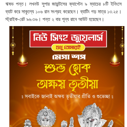
ঋষভ পন্ত। লখনউ সুপার জায়ান্টসের ক্যাপ্টেন ৯ ম্যাচের ৮টি ইনিংসে
ব্যাট করে সাকুল্যে ১০৬ রান সংগ্রহ করেছেন। ব্যাটিং গড় মাত্র ১৩.২৫।
স্ট্রাইক-রেট ৯৬.৩৬। পন্ত ২ বার শূন্য রানে আউট হয়েছেন।