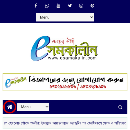
 গৌতম গম্ভীর: ইংল্যান্ড-আয়ারল্যান্ডে ভরাডুবির পর ড্রেসিংরুমে ক্ষোভ ও অনিশ্চয়তায় ভারতীয় ক্রি