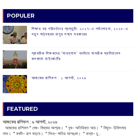
POPULER
শিক্ষায় বড় পরিবর্তনের প্রস্তুতি: ২০২৭-এ পর্যালোচনা, ২০২৮-এ
নতুন পাঠ্যক্রম চালুর লক্ষ্য সরকারের
প্রাথমিক শিক্ষকদের ‘সারপ্লাস’ বদলিতে সাময়িক স্থগিতাদেশ
কলকাতা হাইকোর্টের
আজকের রাশিফল :‌ ‌‌১ আগস্ট, ২০২৬
FEATURED
আজকের রাশিফল :‌ ‌‌৬ আগস্ট, ২০২৬
‌ আজকের রাশিফল * মেষ– মিথ্যার আশ্রয়। * বৃষ– অতিরিক্ত আয়। * মিথুন– চিকিৎসায়
লাভ। * কর্কট– রাগ বাড়বে। * সিংহ– ক্ষতির আশঙ্কা। * কন্যা– চু...