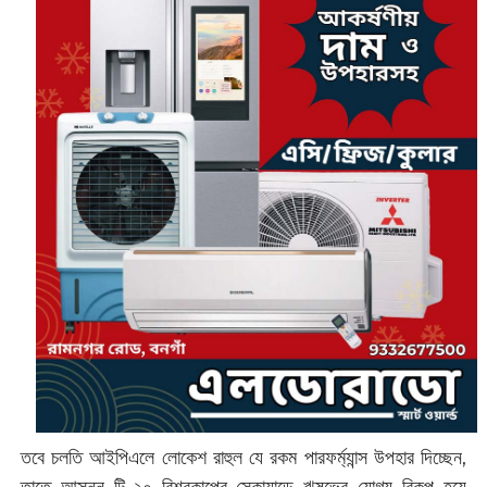
তবে চলতি আইপিএলে লোকেশ রাহুল যে রকম পারফর্ম্যান্স উপহার দিচ্ছেন,