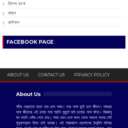
বিশেষ রচনা
রাজ্য
রাশিফল
FACEBOOK PAGE
ABOUT US
CONTACT US
PRIVACY POLICY
About Us
নদীর স্রোতের মতো বয়ে চলে সময়। তার সঙ্গে ছুটে চলে জীবন। সময়ের
সঙ্গে জীবনের এই চলার পথে প্রতি মুহূর্তে ঘটে চলেছে নানা ঘটনা। জিজ্ঞাসু
মন তারই খোঁজ পেতে চায়। সময় মেনে চেনা জগৎ থেকে অচেনা পথের সেই
সুলুকসন্ধান দিতে চাই আমরা। এই সময়কালে চারপাশের দৈনন্দিন ঘটনার