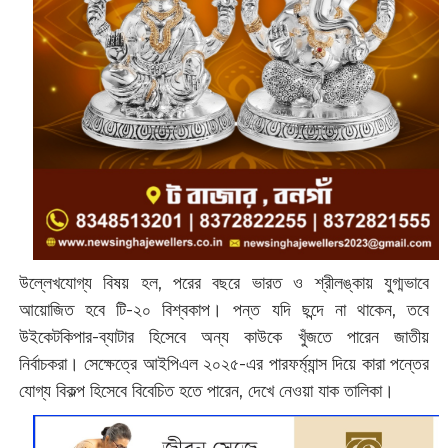
উল্লেখযোগ্য বিষয় হল, পরের বছরে ভারত ও শ্রীলঙ্কায় যুগ্মভাবে
আয়োজিত হবে টি-২০ বিশ্বকাপ। পন্ত যদি ছন্দে না থাকেন, তবে
উইকেটকিপার-ব্যাটার হিসেবে অন্য কাউকে খুঁজতে পারেন জাতীয়
নির্বাচকরা। সেক্ষেত্রে আইপিএল ২০২৫-এর পারফর্ম্যান্স দিয়ে কারা পন্তের
যোগ্য বিকল্প হিসেবে বিবেচিত হতে পারেন, দেখে নেওয়া যাক তালিকা।