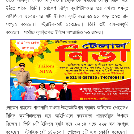
তাতে আসন্ন টি-২০ বিশ্বকাপের স্কোয়াডে ঋষভের যোগ্য বিকল্প হয়ে
উঠতে পারেন তিনি। লোকেশ দিল্লি ক্যাপিটালসের হয়ে এখনও পর্যন্ত
আইপিএল ২০২৫-এর ৭টি ইনিংসে ব্যাট করে ৬৪.৬০ গড়ে ৩২৩ রান
সংগ্রহ করেছেন। স্ট্রাইক-রেট ১৫৩.৮০। তিনি ৩টি হাফ-সেঞ্চুরি
করেছেন। সর্বোচ্চ ব্যক্তিগত ইনিংস অপরাজিত ৯৩ রানের।
লোকেশ রাহুলের পাশাপাশি বাংলার উইকেটকিপার ব্যাটার অভিষেক পোড়েলও
দিল্লি ক্যাপিটালসের হয়ে আইপিএলে নজরকাড়া পারফর্ম্যান্স উপহার
দিচ্ছেন। তিনি ৮টি ইনিংসে ব্যাট করে ৩২.১৪ গড়ে ২২৫ রান সংগ্রহ
করেছেন। স্ট্রাইক-রেট ১৪৬.১০। পোড়েল ১টি হাফ-সেঞ্চুরি করেছেন।