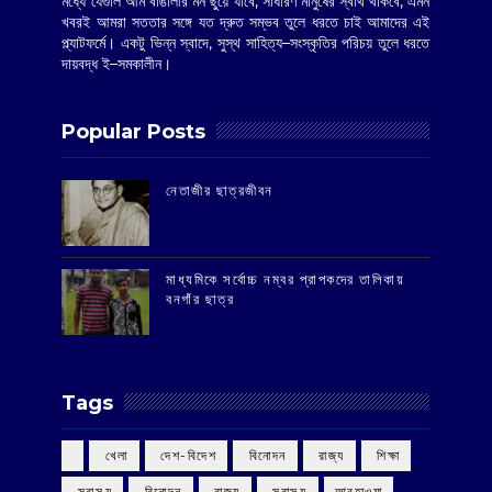
মধ্যে যেগুলি আম বাঙালীর মন ছুঁয়ে যাবে, সাধারণ মানুষের স্বার্থ থাকবে, এমন
খবরই আমরা সততার সঙ্গে যত দ্রুত সম্ভব তুলে ধরতে চাই আমাদের এই
প্ল্যাটফর্মে। একটু ভিন্ন স্বাদে, সুস্থ সাহিত্য–সংস্কৃতির পরিচয় তুলে ধরতে
দায়বদ্ধ ই–সমকালীন।
Popular Posts
‌নেতাজীর ছাত্রজীবন
মাধ্যমিকে সর্বোচ্চ নম্বর প্রাপকদের তালিকায়
বনগাঁর ছাত্র
Tags
‌ খেলা
‌ দেশ-বিদেশ
‌ বিনোদন
‌ রাজ্য
‌ শিক্ষা
‌ স্বাস্থ্য
‌ বিনোদন
‌ রাজ্য
‌ স্বাস্থ্য
আবহাওয়া