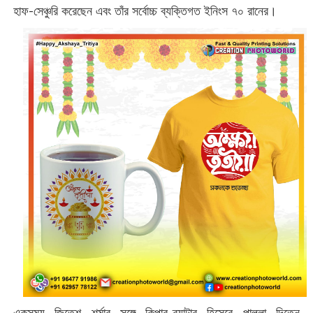
হাফ-সেঞ্চুরি করেছেন এবং তাঁর সর্বোচ্চ ব্যক্তিগত ইনিংস ৭০ রানের।
একসময় জিতেশ শর্মার সঙ্গে কিপার-ব্যাটার হিসেবে পাল্লা দিতেন