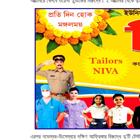
অক্টোবরে খেলবে ওয়েস্ট ইন্ডিজের বিরুদ্ধে। ২ অক্টোবর থেকে দু
এরপর নভেম্বর-ডিসেম্বরে দক্ষিণ আফ্রিকার বিরুদ্ধে দু’টি টেস্ট