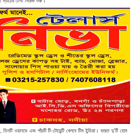
ই ম্যাচের টেস্ট সিরিজ শুরু।
, তিনটি ওয়ানডে এবং পাঁচটি টি-টোয়েন্টি খেলবে টিম ইন্ডিয়া। ভারত দু’টি হোম