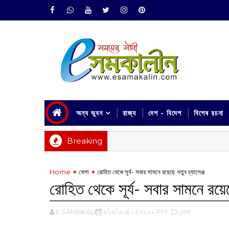
অন্য ভুবন
রাজ্য
দেশ - বিদেশ
বিশেষ রচনা
Breaking
Home
খেলা
রোহিত থেকে সূর্য- সবার সামনে রয়েছে নতুন চ্যালেঞ্জ
রোহিত থেকে সূর্য- সবার সামনে রয়েছ
E SAMAKALIN
৪/১৯/২০২৫ ০৪:৩২:০০ PM
,খেলা