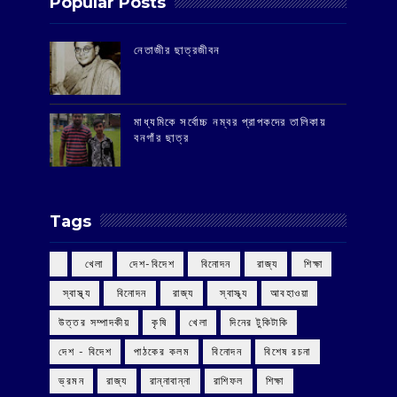
Popular Posts
‌নেতাজীর ছাত্রজীবন
মাধ্যমিকে সর্বোচ্চ নম্বর প্রাপকদের তালিকায়
বনগাঁর ছাত্র
Tags
‌ খেলা
‌ দেশ-বিদেশ
‌ বিনোদন
‌ রাজ্য
‌ শিক্ষা
‌ স্বাস্থ্য
‌ বিনোদন
‌ রাজ্য
‌ স্বাস্থ্য
আবহাওয়া
উত্তর সম্পাদকীয়
কৃষি
খেলা
দিনের টুকিটাকি
দেশ - বিদেশ
পাঠকের কলম
বিনোদন
বিশেষ রচনা
ভ্রমন
রাজ্য
রান্নাবান্না
রাশিফল
শিক্ষা