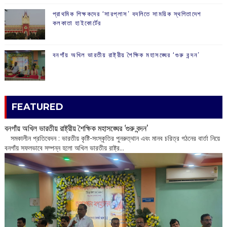
প্রাথমিক শিক্ষকদের ‘সারপ্লাস’ বদলিতে সাময়িক স্থগিতাদেশ
কলকাতা হাইকোর্টের
বনগাঁয় অখিল ভারতীয় রাষ্ট্রীয় শৈক্ষিক মহাসঙ্ঘের ‘গুরু বন্দন’
FEATURED
বনগাঁয় অখিল ভারতীয় রাষ্ট্রীয় শৈক্ষিক মহাসঙ্ঘের ‘গুরু বন্দন’
​ সমকালীন প্রতিবেদন : ভারতীয় কৃষ্টি-সংস্কৃতির পুনরুত্থান এবং মানব চরিত্র গঠনের বার্তা নিয়ে
বনগাঁয় সফলভাবে সম্পন্ন হলো অখিল ভারতীয় রাষ্ট্র...