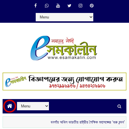
বনগাঁয় অখিল ভারতীয় রাষ্ট্রীয় শৈক্ষিক মহাসঙ্ঘের ‘গুরু বন্দন’
রাতে বা