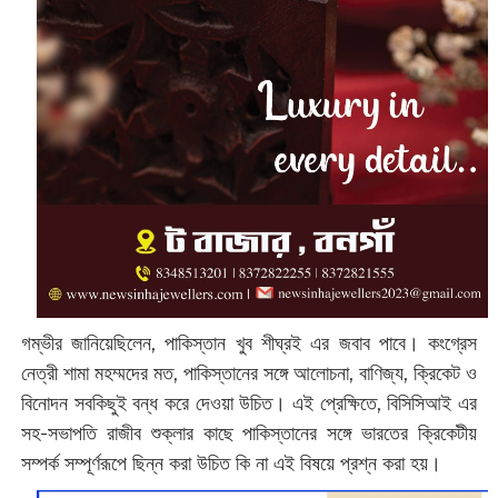
গম্ভীর জানিয়েছিলেন, পাকিস্তান খুব শীঘ্রই এর জবাব পাবে। কংগ্রেস
নেত্রী শামা মহম্মদের মত, পাকিস্তানের সঙ্গে আলোচনা, বাণিজ্য, ক্রিকেট ও
বিনোদন সবকিছুই বন্ধ করে দেওয়া উচিত। এই প্রেক্ষিতে, বিসিসিআই এর
সহ-সভাপতি রাজীব শুক্লার কাছে পাকিস্তানের সঙ্গে ভারতের ক্রিকেটীয়
সম্পর্ক সম্পূর্ণরূপে ছিন্ন করা উচিত কি না এই বিষয়ে প্রশ্ন করা হয়।