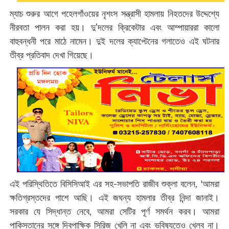
ম্যাচ শুরুর আগে পহেলগাঁওয়ের নৃশংস সন্ত্রাসী হামলায় নিহতদের উদ্দেশ্যে
নীরবতা পালন করা হয়। দু’দলের ক্রিকেটার এবং আম্পায়াররা কালো
বাহুবন্ধনী পরে মাঠে নামেন। দুই দলের ক্যাপ্টেনের গলাতেও এই ঘটনার
তীব্র প্রতিবাদ দেখা গিয়েছে।
এই পরিস্থিতিতে বিসিসিআই এর সহ-সভাপতি রাজীব শুক্লা বলেন, 'আমরা
ক্ষতিগ্রস্তদের পাশে আছি। এই জঘন্য হামলার তীব্র নিন্দা জানাই।
সরকার যে সিদ্ধান্ত নেবে, আমরা সেটির পূর্ণ সমর্থন করব। আমরা
পাকিস্তানের সঙ্গে দ্বিপাক্ষিক সিরিজ খেলি না এবং ভবিষ্যতেও খেলব না।