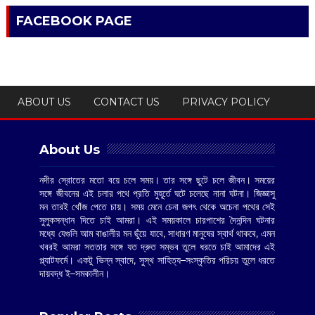
FACEBOOK PAGE
ABOUT US
CONTACT US
PRIVACY POLICY
About Us
নদীর স্রোতের মতো বয়ে চলে সময়। তার সঙ্গে ছুটে চলে জীবন। সময়ের
সঙ্গে জীবনের এই চলার পথে প্রতি মুহূর্তে ঘটে চলেছে নানা ঘটনা। জিজ্ঞাসু
মন তারই খোঁজ পেতে চায়। সময় মেনে চেনা জগৎ থেকে অচেনা পথের সেই
সুলুকসন্ধান দিতে চাই আমরা। এই সময়কালে চারপাশের দৈনন্দিন ঘটনার
মধ্যে যেগুলি আম বাঙালীর মন ছুঁয়ে যাবে, সাধারণ মানুষের স্বার্থ থাকবে, এমন
খবরই আমরা সততার সঙ্গে যত দ্রুত সম্ভব তুলে ধরতে চাই আমাদের এই
প্ল্যাটফর্মে। একটু ভিন্ন স্বাদে, সুস্থ সাহিত্য–সংস্কৃতির পরিচয় তুলে ধরতে
দায়বদ্ধ ই–সমকালীন।