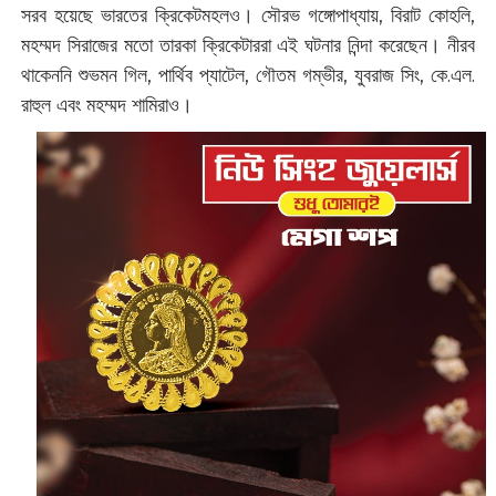
সরব হয়েছে ভারতের ক্রিকেটমহলও। সৌরভ গঙ্গোপাধ্যায়, বিরাট কোহলি,
মহম্মদ সিরাজের মতো তারকা ক্রিকেটাররা এই ঘটনার নিন্দা করেছেন। নীরব
থাকেননি শুভমন গিল, পার্থিব প্যাটেল, গৌতম গম্ভীর, যুবরাজ সিং, কে.এল.
রাহুল এবং মহম্মদ শামিরাও।