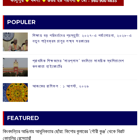
POPULER
শিক্ষায় বড় পরিবর্তনের প্রস্তুতি: ২০২৭-এ পর্যালোচনা, ২০২৮-এ
নতুন পাঠ্যক্রম চালুর লক্ষ্য সরকারের
প্রাথমিক শিক্ষকদের ‘সারপ্লাস’ বদলিতে সাময়িক স্থগিতাদেশ
কলকাতা হাইকোর্টের
আজকের রাশিফল :‌ ‌‌১ আগস্ট, ২০২৬
FEATURED
কিংবদন্তির আঙিনায় আধুনিকতার ছোঁয়া: কিশোর কুমারের ‘গৌরী কুঞ্জ’ থেকে বিরাট
কোহলির রেস্তোরাঁ