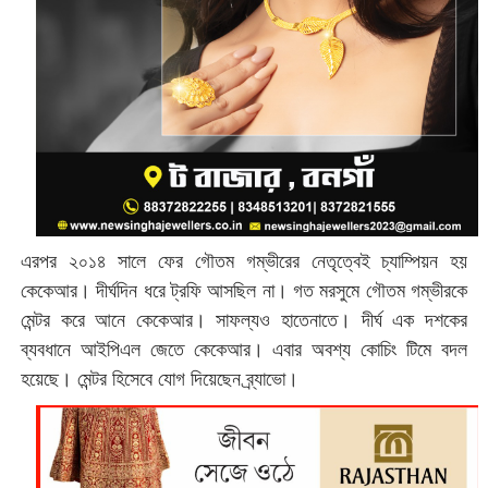
এরপর ২০১৪ সালে ফের গৌতম গম্ভীরের নেতৃত্বেই চ্যাম্পিয়ন হয়
কেকেআর। দীর্ঘদিন ধরে ট্রফি আসছিল না। গত মরসুমে গৌতম গম্ভীরকে
মেন্টর করে আনে কেকেআর। সাফল্যও হাতেনাতে। দীর্ঘ এক দশকের
ব্যবধানে আইপিএল জেতে কেকেআর। এবার অবশ্য কোচিং টিমে বদল
হয়েছে। মেন্টর হিসেবে যোগ দিয়েছেন ব্র্যাভো।