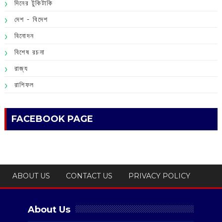
দিনের টুকিটাকি
দেশ - বিদেশ
বিনোদন
বিশেষ রচনা
রাজ্য
রাশিফল
FACEBOOK PAGE
ABOUT US
CONTACT US
PRIVACY POLICY
About Us