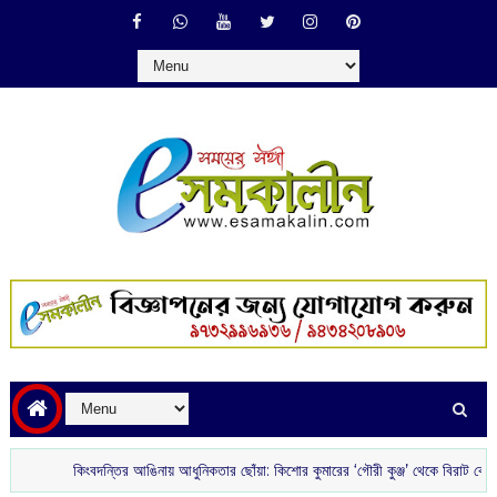
কিংবদন্তির আঙিনায় আধুনিকতার ছোঁয়া: কিশোর কুমারের ‘গৌরী কুঞ্জ’ থেকে বিরাট কোহলির রেস্ত