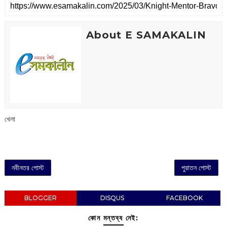
About E SAMAKALIN
খেলা
নবীনতর পোস্ট
পুরাতন পোস্ট
BLOGGER
DISQUS
FACEBOOK
কোন মন্তব্য নেই: