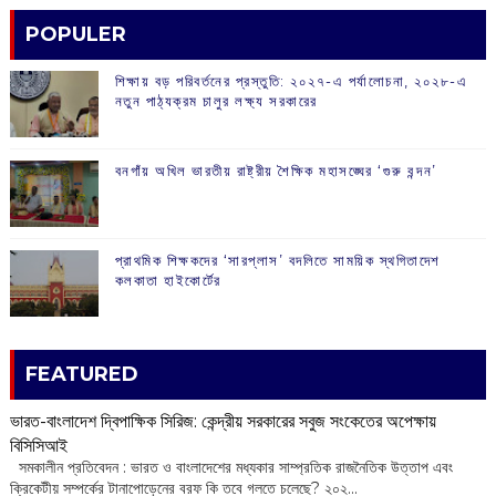
POPULER
শিক্ষায় বড় পরিবর্তনের প্রস্তুতি: ২০২৭-এ পর্যালোচনা, ২০২৮-এ
নতুন পাঠ্যক্রম চালুর লক্ষ্য সরকারের
বনগাঁয় অখিল ভারতীয় রাষ্ট্রীয় শৈক্ষিক মহাসঙ্ঘের ‘গুরু বন্দন’
প্রাথমিক শিক্ষকদের ‘সারপ্লাস’ বদলিতে সাময়িক স্থগিতাদেশ
কলকাতা হাইকোর্টের
FEATURED
ভারত-বাংলাদেশ দ্বিপাক্ষিক সিরিজ: কেন্দ্রীয় সরকারের সবুজ সংকেতের অপেক্ষায়
বিসিসিআই
‌ সমকালীন প্রতিবেদন : ভারত ও বাংলাদেশের মধ্যকার সাম্প্রতিক রাজনৈতিক উত্তাপ এবং
ক্রিকেটীয় সম্পর্কের টানাপোড়েনের বরফ কি তবে গলতে চলেছে? ২০২...