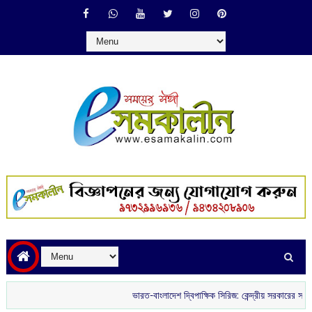
ভারত-বাংলাদেশ দ্বিপাক্ষিক সিরিজ: কেন্দ্রীয় সরকারের সবুজ সংকেতের