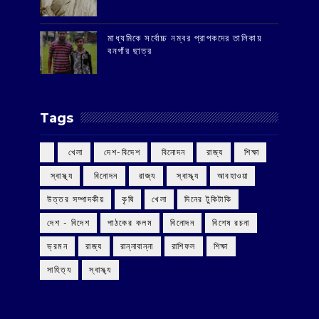
মাধ্যমিকে সর্বোচ্চ নম্বর প্রাপকদের তালিকায়
বনগাঁর ছাত্র
Tags
‌ খেলা
‌ দেশ-বিদেশ
‌ বিনোদন
‌ রাজ্য
‌ শিক্ষা
‌ স্বাস্থ্য
‌ বিনোদন
‌ রাজ্য
‌ স্বাস্থ্য
আবহাওয়া
উত্তর সম্পাদকীয়
কৃষি
খেলা
দিনের টুকিটাকি
দেশ - বিদেশ
পাঠকের কলম
বিনোদন
বিশেষ রচনা
ভ্রমন
রাজ্য
রান্নাবান্না
রাশিফল
শিক্ষা
সাহিত্য
স্বাস্থ্য