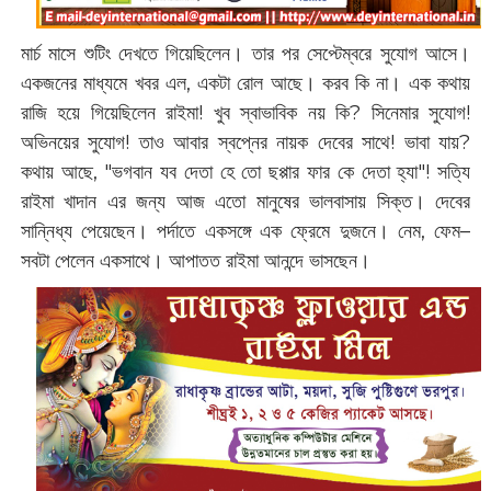
মার্চ মাসে শুটিং দেখতে গিয়েছিলেন। তার পর সেপ্টেম্বরে সুযোগ আসে।
একজনের মাধ্যমে খবর এল, একটা রোল আছে। করব কি না। এক কথায়
রাজি হয়ে গিয়েছিলেন রাইমা! খুব স্বাভাবিক নয় কি? সিনেমার সুযোগ!
অভিনয়ের সুযোগ! তাও আবার স্বপ্নের নায়ক দেবের সাথে! ভাবা যায়?
কথায় আছে, "ভগবান যব দেতা হে তো ছপ্পার ফার কে দেতা হ্যা"! সত্যি
রাইমা খাদান এর জন্য আজ এতো মানুষের ভালবাসায় সিক্ত। দেবের
সান্নিধ্য পেয়েছেন। পর্দাতে একসঙ্গে এক ফ্রেমে দুজনে। নেম, ফেম–
সবটা পেলেন একসাথে। আপাতত রাইমা আনন্দে ভাসছেন।