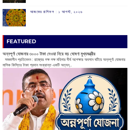
আজকের রাশিফল :‌ ‌‌১ আগস্ট, ২০২৬
FEATURED
অন্নপূর্ণা যোজনার ৩০০০ টাকা দেওয়া নিয়ে বড় ঘোষণা মুখ্যমন্ত্রীর
সমকালীন প্রতিবেদন : রাজ্যের লক্ষ লক্ষ মহিলার দীর্ঘ অপেক্ষার অবসান ঘটিয়ে অন্নপূর্ণা যোজনার
মাসিক কিস্তির টাকা প্রদান সংক্রান্ত একটি অত্যন্...