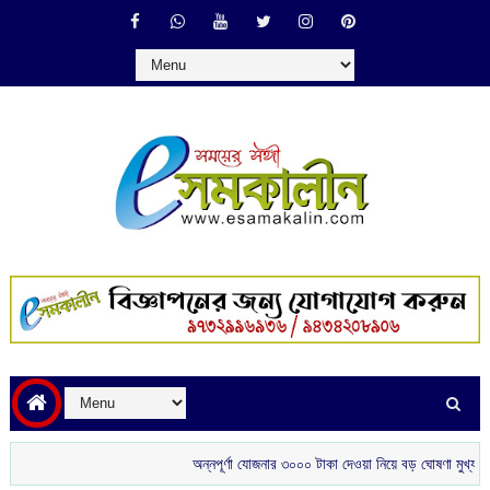
অন্নপূর্ণা যোজনার ৩০০০ টাকা দেওয়া নিয়ে বড় ঘোষণা মুখ্যমন্ত্রীর
শ্