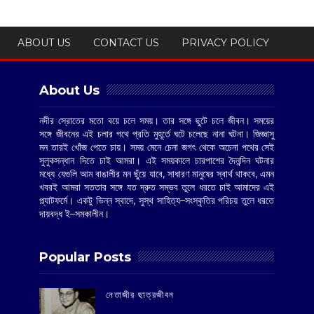
ABOUT US
CONTACT US
PRIVACY POLICY
About Us
নদীর স্রোতের মতো বয়ে চলে সময়। তার সঙ্গে ছুটে চলে জীবন। সময়ের
সঙ্গে জীবনের এই চলার পথে প্রতি মুহূর্তে ঘটে চলেছে নানা ঘটনা। জিজ্ঞাসু
মন তারই খোঁজ পেতে চায়। সময় মেনে চেনা জগৎ থেকে অচেনা পথের সেই
সুলুকসন্ধান দিতে চাই আমরা। এই সময়কালে চারপাশের দৈনন্দিন ঘটনার
মধ্যে যেগুলি আম বাঙালীর মন ছুঁয়ে যাবে, সাধারণ মানুষের স্বার্থ থাকবে, এমন
খবরই আমরা সততার সঙ্গে যত দ্রুত সম্ভব তুলে ধরতে চাই আমাদের এই
প্ল্যাটফর্মে। একটু ভিন্ন স্বাদে, সুস্থ সাহিত্য–সংস্কৃতির পরিচয় তুলে ধরতে
দায়বদ্ধ ই–সমকালীন।
Popular Posts
‌নেতাজীর ছাত্রজীবন