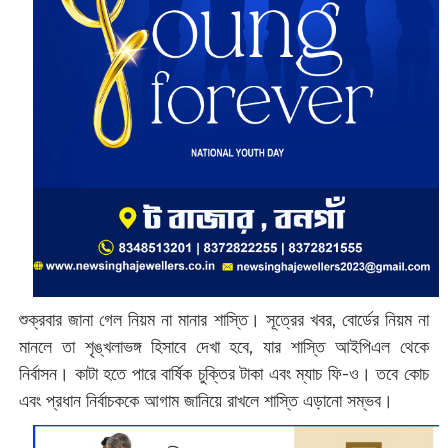
শুক্রবার জানা গেল নিয়ম না মানার শাস্তি। সূত্রের খবর, বোর্ডের নিয়ম না
মানলে তা শৃঙ্খলাভঙ্গ হিসাবে দেখা হবে, যার শাস্তি আইপিএল থেকে
নির্বাসন। কাটা হতে পারে বার্ষিক চুক্তির টাকা এবং ম্যাচ ফি-ও। তবে কোচ
এবং প্রধান নির্বাচককে আগাম জানিয়ে রাখলে শাস্তি এড়ানো সম্ভব।