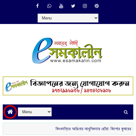
কিংবদন্তির আঙিনায় আধুনিকতার ছোঁয়া: কিশোর কুমারের ‘গৌরী কুঞ্জ’ থ