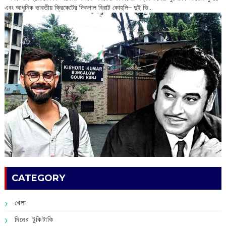
এবং আধুনিক ভারতীয় ক্রিকেটের দিকপাল বিরাট কোহলি– ‌দুই ভি...
CATEGORY
খেলা
দিনের টুকিটাকি