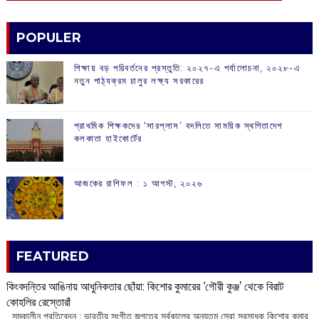
POPULER
শিক্ষায় বড় পরিবর্তনের প্রস্তুতি: ২০২৭-এ পর্যালোচনা, ২০২৮-এ
নতুন পাঠ্যক্রম চালুর লক্ষ্য সরকারের
প্রাথমিক শিক্ষকদের ‘সারপ্লাস’ বদলিতে সাময়িক স্থগিতাদেশ
কলকাতা হাইকোর্টের
আজকের রাশিফল :‌ ‌‌১ আগস্ট, ২০২৬
FEATURED
কিংবদন্তির আঙিনায় আধুনিকতার ছোঁয়া: কিশোর কুমারের ‘গৌরী কুঞ্জ’ থেকে বিরাট
কোহলির রেস্তোরাঁ
‌ সমকালীন প্রতিবেদন : ভারতীয় সংগীত জগতের সর্বকালের অন্যতম সেরা সুরসাধক কিশোর কুমার