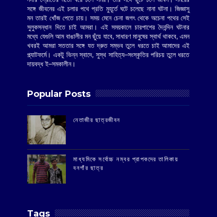
সঙ্গে জীবনের এই চলার পথে প্রতি মুহূর্তে ঘটে চলেছে নানা ঘটনা। জিজ্ঞাসু
মন তারই খোঁজ পেতে চায়। সময় মেনে চেনা জগৎ থেকে অচেনা পথের সেই
সুলুকসন্ধান দিতে চাই আমরা। এই সময়কালে চারপাশের দৈনন্দিন ঘটনার
মধ্যে যেগুলি আম বাঙালীর মন ছুঁয়ে যাবে, সাধারণ মানুষের স্বার্থ থাকবে, এমন
খবরই আমরা সততার সঙ্গে যত দ্রুত সম্ভব তুলে ধরতে চাই আমাদের এই
প্ল্যাটফর্মে। একটু ভিন্ন স্বাদে, সুস্থ সাহিত্য–সংস্কৃতির পরিচয় তুলে ধরতে
দায়বদ্ধ ই–সমকালীন।
Popular Posts
‌নেতাজীর ছাত্রজীবন
মাধ্যমিকে সর্বোচ্চ নম্বর প্রাপকদের তালিকায়
বনগাঁর ছাত্র
Tags