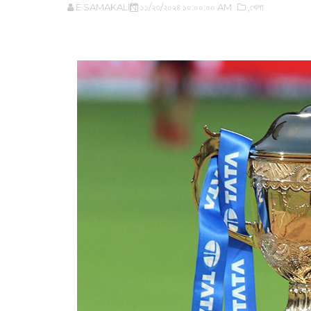
E SAMAKALIN
১১/২৩/২০২৪ ১০:০০:০০ AM
,খেলা