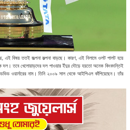
ে, এই বিষয় ততই জল্পনা কল্পনা বাড়ছে। কারণ, এই নিলামে ওলট পালট হয়ে
 দল। তবে খেলোয়াড়দের দল পাওয়ার ইঁদুর দৌড়ে হয়তো অনেক কিংবদন্তিই
েভিড ওয়ার্নারের নাম। তিনি ২০০৯ সাল থেকে আইপিএল কাঁপিয়েছেন। তাঁর