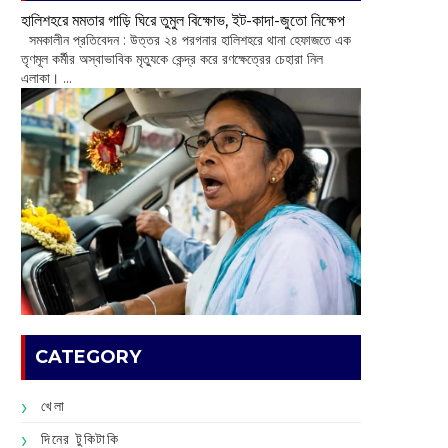
হালিশহরে মমতার গাড়ি ঘিরে তুমুল বিক্ষোভ, ইট-কাদা-জুতো নিক্ষেপ
সমকালীন প্রতিবেদন : উত্তর ২৪ পরগনার হালিশহরে থানা হেফাজতে এক
তৃণমূল কর্মীর অস্বাভাবিক মৃত্যুকে কেন্দ্র করে রণক্ষেত্রের চেহারা নিল
এলাকা। ...
CATEGORY
খেলা
দিনের টুকিটাকি