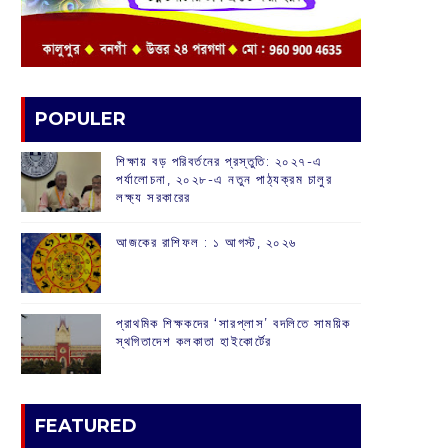
POPULER
শিক্ষায় বড় পরিবর্তনের প্রস্তুতি: ২০২৭-এ
পর্যালোচনা, ২০২৮-এ নতুন পাঠ্যক্রম চালুর
লক্ষ্য সরকারের
আজকের রাশিফল :‌ ‌‌১ আগস্ট, ২০২৬
প্রাথমিক শিক্ষকদের ‘সারপ্লাস’ বদলিতে সাময়িক
স্থগিতাদেশ কলকাতা হাইকোর্টের
FEATURED