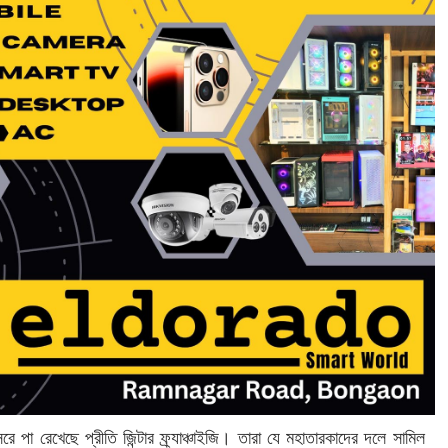
পা রেখেছে প্রীতি জিন্টার ফ্র্যাঞ্চাইজি। তারা যে মহাতারকাদের দলে সামিল