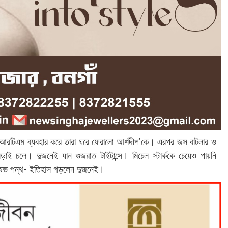
িংস। আরটিএম ব্যবহার করে তারা ঘরে ফেরালো আর্শদীপ’কে। এরপর জস বাটলার ও
 লড়াই চলে। দুজনেই যান গুজরাত টাইটান্সে। মিচেল স্টার্ককে চেয়েও পায়নি
ঋষভ পন্থ- ইতিহাস গড়লেন দুজনেই।