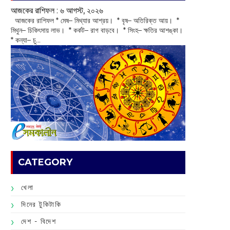
আজকের রাশিফল :‌ ‌‌৬ আগস্ট, ২০২৬
‌ আজকের রাশিফল * মেষ– মিথ্যার আশ্রয়। * বৃষ– অতিরিক্ত আয়। *
মিথুন– চিকিৎসায় লাভ। * কর্কট– রাগ বাড়বে। * সিংহ– ক্ষতির আশঙ্কা।
* কন্যা– চু...
CATEGORY
খেলা
দিনের টুকিটাকি
দেশ - বিদেশ