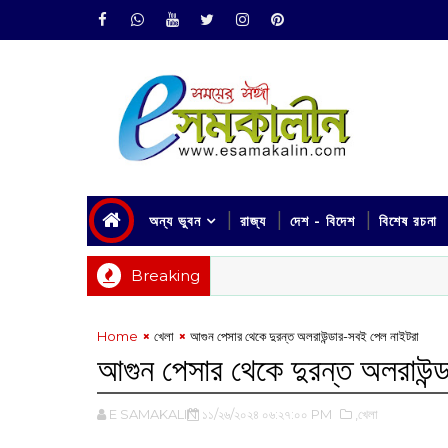
অন্য ভুবন
রাজ্য
দেশ - বিদেশ
বিশেষ রচনা
Breaking
Home
খেলা
আগুন পেসার থেকে দুরন্ত অলরাউন্ডার-সবই পেল নাইটরা
আগুন পেসার থেকে দুরন্ত অলরাউন্
E SAMAKALIN
১১/২৬/২০২৪ ০৬:২৭:০০ PM
,খেলা