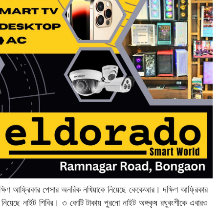
ায় দক্ষিণ আফ্রিকার পেসার অনরিক নখিয়াকে নিয়েছে কেকেআর। দক্ষিণ আফ্রিকার
 নিয়েছে নাইট শিবির। ৩ কোটি টাকায় পুরনো নাইট অঙ্গকৃষ রঘুবংশীকে এবারও