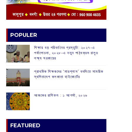
POPULER
শিক্ষায় বড় পরিবর্তনের প্রস্তুতি: ২০২৭-এ
পর্যালোচনা, ২০২৮-এ নতুন পাঠ্যক্রম চালুর
লক্ষ্য সরকারের
প্রাথমিক শিক্ষকদের ‘সারপ্লাস’ বদলিতে সাময়িক
স্থগিতাদেশ কলকাতা হাইকোর্টের
আজকের রাশিফল :‌ ‌‌১ আগস্ট, ২০২৬
FEATURED