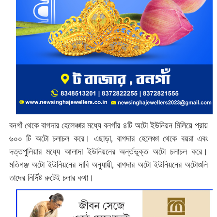
বনগাঁ থেকে বাগদার হেলেঞ্চার মধ্যে বনগাঁর ৪টি অটো ইউনিয়ন মিলিয়ে প্রায়
৬০০ টি অটো চলাচল করে। এছাড়া, বাগদার হেলেঞ্চা থেকে বয়রা এবং
দত্তপুলিয়ার মধ্যে আলাদা ইউনিয়নের অর্ন্তভূক্ত অটো চলাচল করে।
মতিগঞ্জ অটো ইউনিয়নের দাবি অনুযায়ী, বাগদার অটো ইউনিয়নের অটোগুলি
তাদের নির্দিষ্ট রুটেই চলার কথা।