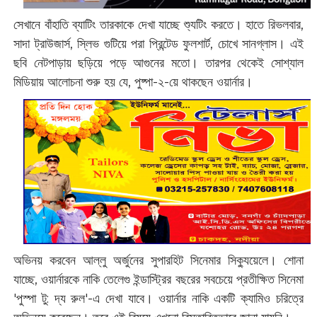
সেখানে বাঁহাতি ব্যাটিং তারকাকে দেখা যাচ্ছে শ্যুটিং করতে। হাতে রিভলবার,
সাদা ট্রাউজার্স, স্লিভ গুটিয়ে পরা প্রিন্টেড ফুলশার্ট, চোখে সানগ্লাস। এই
ছবি নেটপাড়ায় ছড়িয়ে পড়ে আগুনের মতো। তারপর থেকেই সোশ্যাল
মিডিয়ায় আলোচনা শুরু হয় যে, পুষ্পা-২-য়ে থাকছেন ওয়ার্নার।
অভিনয় করবেন আল্লু অর্জুনের সুপারহিট সিনেমার সিক্যুয়েলে। শোনা
যাচ্ছে, ওয়ার্নারকে নাকি তেলেগু ইন্ডাস্ট্রির বছরের সবচেয়ে প্রতীক্ষিত সিনেমা
'পুস্পা টু: দ্য রুল'-এ দেখা যাবে। ওয়ার্নার নাকি একটি ক্যামিও চরিত্রে