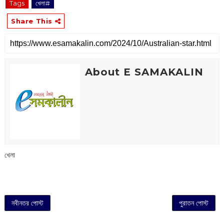
Tags
খেলা#
Share This
About E SAMAKALIN
খেলা
নবীনতর পোস্ট
পুরাতন পোস্ট