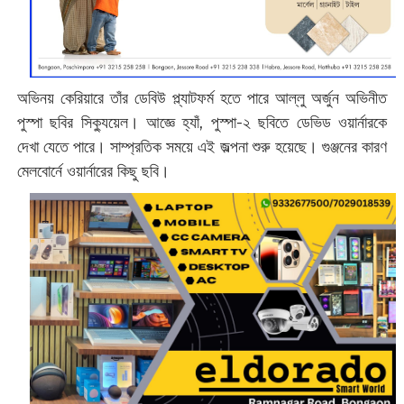
অভিনয় কেরিয়ারে তাঁর ডেবিউ প্ল্যাটফর্ম হতে পারে আল্লু অর্জুন অভিনীত
পুস্পা ছবির সিক্যুয়েল। আজ্ঞে হ্যাঁ, পুস্পা-২ ছবিতে ডেভিড ওয়ার্নারকে
দেখা যেতে পারে। সাম্প্রতিক সময়ে এই জল্পনা শুরু হয়েছে। গুঞ্জনের কারণ
মেলবোর্নে ওয়ার্নারের কিছু ছবি।