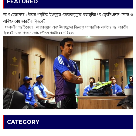
FEATURED
চাপে হেডকোচ গৌতম গম্ভীর: ইংল্যান্ড-আয়ারল্যান্ডে ভরাডুবির পর ড্রেসিংরুমে ক্ষোভ ও
অনিশ্চয়তায় ভারতীয় ক্রিকেট
‌ সমকালীন প্রতিবেদন : আয়ারল্যান্ড এবং ইংল্যান্ডের বিরুদ্ধে সাম্প্রতিক ব্যর্থতার পর ভারতীয়
ক্রিকেট দলের প্রধান কোচ গৌতম গম্ভীরের ভবিষ্যৎ ...
CATEGORY