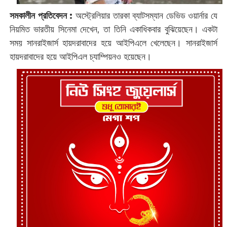
সমকালীন প্রতিবেদন :
অস্ট্রেলিয়ার তারকা ব্যাটসম্যান ডেভিড ওয়ার্নার যে
নিয়মিত ভারতীয় সিনেমা দেখেন, তা তিনি একাধিকবার বুঝিয়েছেন। একটা
সময় সানরাইজার্স হায়দরাবাদের হয়ে আইপিএলে খেলেছেন। সানরাইজার্স
হায়দরাবাদের হয়ে আইপিএল চ্যাম্পিয়নও হয়েছেন।