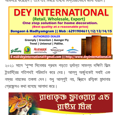
অভিনয়ে করেছেন। তবে এই বিষয়ে এখনো বিস্তারিতভাবে জানা যায়নি।
২০২১ সালে 'পুস্পা সিনেমার প্রথম পড়তে দুর্দান্ত সাফল্য দক্ষিণি ফিল্ম
ইন্ডাস্ট্রির গতিপথই পরিবর্তন করে দেয়। আল্লু অর্জুনকেই সবাই এক
নম্বর নায়কের তকমা দেন। শুধু আল্লুই নয়, স্ক্রিনে রশ্মিকা মান্দানার
প্রেজেন্সও কথা বলেছে আলাদা করে।