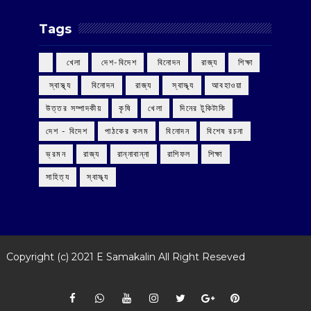
Tags
‌ খেলা
‌ দেশ-বিদেশ
‌ বিনোদন
‌ রাজ্য
‌ শিক্ষা
‌ স্বাস্থ্য
‌ বিনোদন
‌ রাজ্য
‌ স্বাস্থ্য
আবহাওয়া
উত্তর সম্পাদকীয়
কৃষি
খেলা
দিনের টুকিটাকি
দেশ - বিদেশ
পাঠকের কলম
বিনোদন
বিশেষ রচনা
ভ্রমন
রাজ্য
রান্নাবান্না
রাশিফল
শিক্ষা
সাহিত্য
স্বাস্থ্য
Copyright (c) 2021
E Samakalin
All Right Reseved