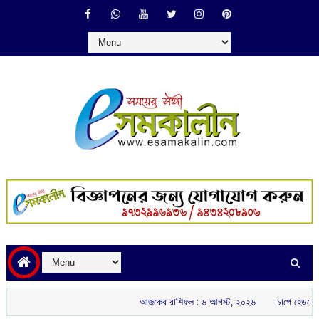
আজকের রাশিফল :‌ ‌‌৬ আগস্ট, ২০২৬
চাপে হেডকোচ গৌতম গম্ভী