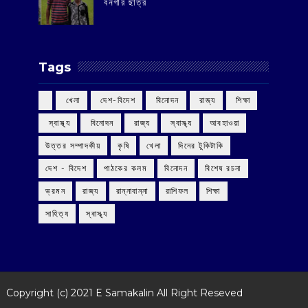
বনগাঁর ছাত্র
Tags
‌ খেলা
‌ দেশ-বিদেশ
‌ বিনোদন
‌ রাজ্য
‌ শিক্ষা
‌ স্বাস্থ্য
‌ বিনোদন
‌ রাজ্য
‌ স্বাস্থ্য
আবহাওয়া
উত্তর সম্পাদকীয়
কৃষি
খেলা
দিনের টুকিটাকি
দেশ - বিদেশ
পাঠকের কলম
বিনোদন
বিশেষ রচনা
ভ্রমন
রাজ্য
রান্নাবান্না
রাশিফল
শিক্ষা
সাহিত্য
স্বাস্থ্য
Copyright (c) 2021
E Samakalin
All Right Reseved