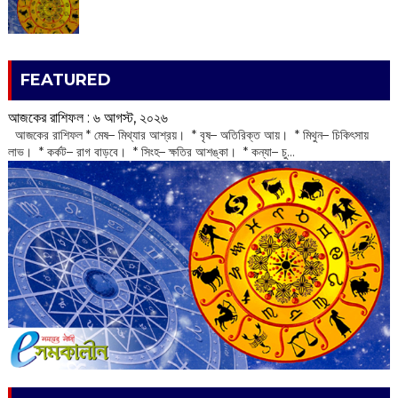
FEATURED
আজকের রাশিফল :‌ ‌‌৬ আগস্ট, ২০২৬
‌ আজকের রাশিফল * মেষ– মিথ্যার আশ্রয়। * বৃষ– অতিরিক্ত আয়। * মিথুন– চিকিৎসায়
লাভ। * কর্কট– রাগ বাড়বে। * সিংহ– ক্ষতির আশঙ্কা। * কন্যা– চু...