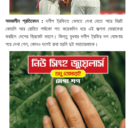
সমকালীন প্রতিবেদন :
দলীপ ট্রফিতে খেলতে দেখা যেতে পারে বিরাট
কোহলি আর রোহিত শর্মাকে! গত কয়েকদিন ধরে এই জল্পনা ঘোরাফেরা
করছিল দেশের ক্রিকেট মহলে। কিন্তু বুধবার দলীপ ট্রফির দল ঘোষণার
পরে দেখা গেল, কোনও দলেই রাখা হয়নি দুই মহাতারকাকে।