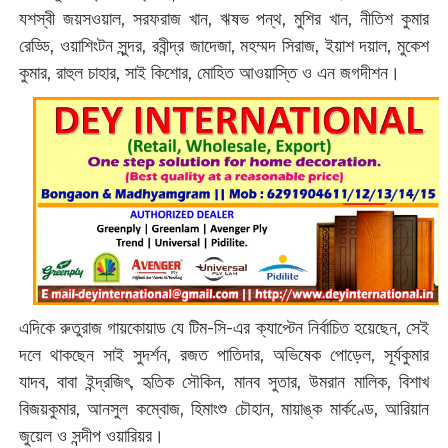
যশস্বী জয়সওয়াল, সরফরাজ খান, ঋষভ পন্থ, মুশির খান, নীতিশ কুমার
রেড্ডি, ওয়াশিংটন সুন্দর, রবীন্দ্র জাদেজা, মহম্মদ সিরাজ, ইয়াশ দয়াল, মুকেশ
কুমার, রাহুল চাহার, সাই কিশোর, মোহিত আওয়াস্তি ও এন জগদীশন।
এদিকে রুতুরাজ গায়কোয়াড যে টিম-সি-এর ক্যাপ্টেন নির্বাচিত হয়েছেন, সেই
দলে থাকছেন সাই সুদর্শন, রজত পাতিদার, অভিষেক পোড়েল, সূর্যকুমার
যাদব, বাবা ইন্দ্রজিৎ, হৃতিক সৌকিন, মানব সুতার, উমরান মালিক, বিশাখ
বিজয়কুমার, আনসুল কম্বোজ, হিমাংশু চৌহান, মায়াঙ্ক মার্কণ্ডে, আরিয়ান
জুয়েল ও সন্দীপ ওয়ারিয়র।