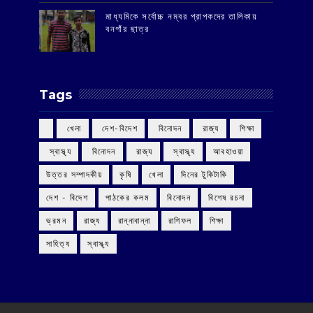
মাধ্যমিকে সর্বোচ্চ নম্বর প্রাপকদের তালিকায়
বনগাঁর ছাত্র
Tags
‌ খেলা
‌ দেশ-বিদেশ
‌ বিনোদন
‌ রাজ্য
‌ শিক্ষা
‌ স্বাস্থ্য
‌ বিনোদন
‌ রাজ্য
‌ স্বাস্থ্য
আবহাওয়া
উত্তর সম্পাদকীয়
কৃষি
খেলা
দিনের টুকিটাকি
দেশ - বিদেশ
পাঠকের কলম
বিনোদন
বিশেষ রচনা
ভ্রমন
রাজ্য
রান্নাবান্না
রাশিফল
শিক্ষা
সাহিত্য
স্বাস্থ্য