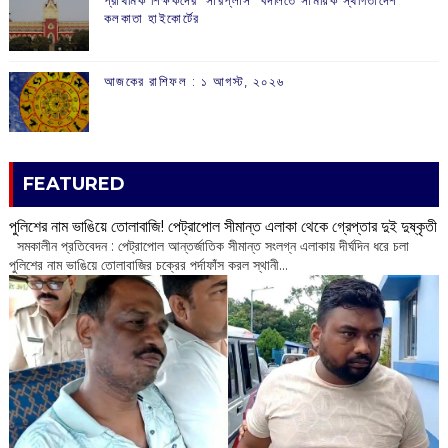
কলকাতা হাইকোর্টের
আজকের রাশিফল :‌ ‌‌১ আগস্ট, ২০২৬
FEATURED
পুলিশের নাম ভাঙিয়ে তোলাবাজি! পেট্রাপোল সীমান্ত এলাকা থেকে গ্রেপ্তার দুই দুষ্কৃতী
সমকালীন প্রতিবেদন : পেট্রাপোল আন্তর্জাতিক সীমান্ত সংলগ্ন এলাকায় দীর্ঘদিন ধরে চলা
পুলিশের নাম ভাঙিয়ে তোলাবাজির চক্রের পর্দাফাঁস করল স্থানী...