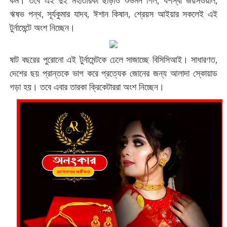
কম। তবে এই দুই মহাতারকা ছাড়াও শুভমন গিল, যশস্বী জয়সওয়াল,
ঋষভ পন্থ, সূর্যকুমার যাদব, ঈশান কিষান, শ্রেয়স আইয়ার সকলেই এই
টুর্নামেন্টে অংশ নিচ্ছেন।
ষাট বছরের পুরোনো এই টুর্নামেন্টকে ঢেলে সাজাচ্ছে বিসিসিআই। সাধারণত,
দেশের ছয় প্রান্তকে ভাগ করে প্রত্যেক জোনের জন্য আলাদা স্কোয়াড
গড়া হয়। তবে এবার তারকা ক্রিকেটাররা অংশ ‌নিচ্ছেন।