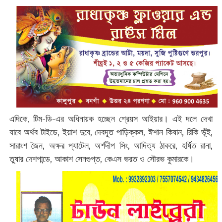
এদিকে, টিম-ডি-এর অধিনায়ক হচ্ছেন শ্রেয়স আইয়ার। এই দলে দেখা
যাবে অর্থব টাইডে, ইয়াশ দুবে, দেবদূত পাড়িক্কল, ঈশান কিষান, রিকি ভূঁই,
সারাংশ জৈন, অক্ষর প্যাটেল, অর্শদীপ সিং, আদিত্য ঠাকরে, হর্ষিত রানা,
তুষার দেশপান্ডে, আকাশ সেনগুপ্ত, কেএস ভরত ও সৌরভ কুমারকে।