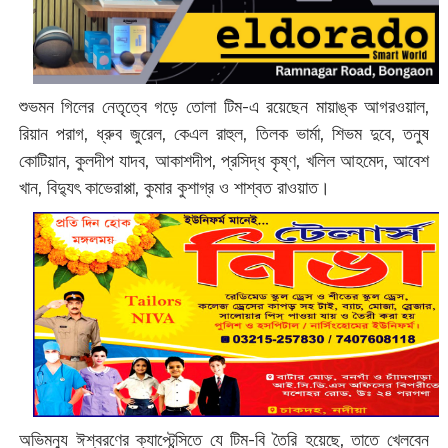
শুভমন গিলের নেতৃত্বে গড়ে তোলা টিম-এ রয়েছেন মায়াঙ্ক আগরওয়াল,
রিয়ান পরাগ, ধ্রুব জুরেল, কেএল রাহুল, তিলক ভার্মা, শিভম দুবে, তনুষ
কোটিয়ান, কুলদীপ যাদব, আকাশদীপ, প্রসিদ্ধ কৃষ্ণ, খলিল আহমেদ, আবেশ
খান, বিদ্যুৎ কাভেরাপ্পা, কুমার কুশাগ্র ও শাশ্বত রাওয়াত।
অভিমন্যু ঈশ্বরণের ক্যাপ্টেন্সিতে যে টিম-বি তৈরি হয়েছে, তাতে খেলবেন