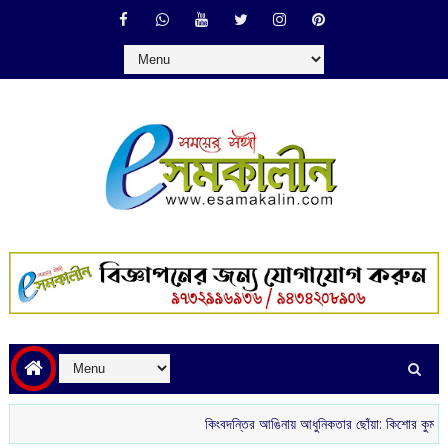
কিংবদন্তির আঙিনায় আধুনিকতার ছোঁয়া: কিশোর কুমারের ‘গৌরী 