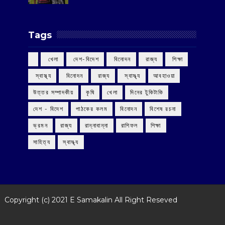
Tags
‌ খেলা
‌ দেশ-বিদেশ
‌ বিনোদন
‌ রাজ্য
‌ শিক্ষা
‌ স্বাস্থ্য
‌ বিনোদন
‌ রাজ্য
‌ স্বাস্থ্য
আবহাওয়া
উত্তর সম্পাদকীয়
কৃষি
খেলা
দিনের টুকিটাকি
দেশ - বিদেশ
পাঠকের কলম
বিনোদন
বিশেষ রচনা
ভ্রমন
রাজ্য
রান্নাবান্না
রাশিফল
শিক্ষা
সাহিত্য
স্বাস্থ্য
Copyright (c) 2021
E Samakalin
All Right Reseved