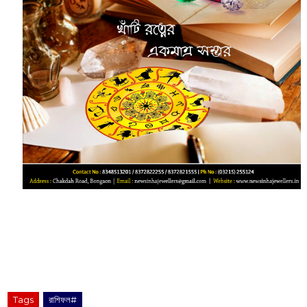
Tags
রাশিফল#