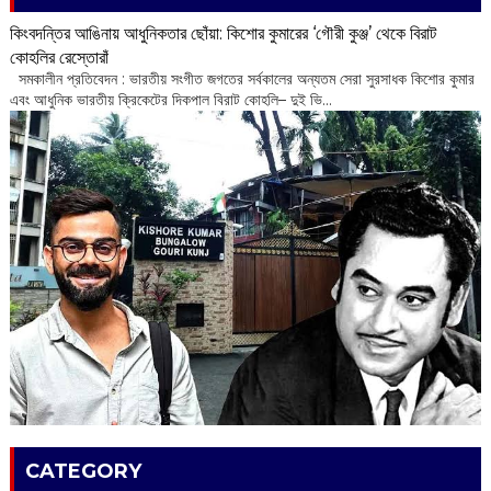
কিংবদন্তির আঙিনায় আধুনিকতার ছোঁয়া: কিশোর কুমারের ‘গৌরী কুঞ্জ’ থেকে বিরাট
কোহলির রেস্তোরাঁ
‌ সমকালীন প্রতিবেদন : ভারতীয় সংগীত জগতের সর্বকালের অন্যতম সেরা সুরসাধক কিশোর কুমার
এবং আধুনিক ভারতীয় ক্রিকেটের দিকপাল বিরাট কোহলি– ‌দুই ভি...
CATEGORY