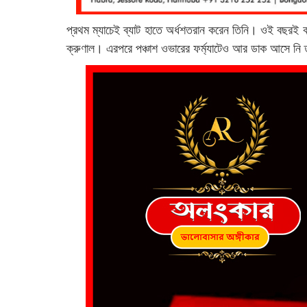
প্রথম ম্যাচেই ব্যাট হাতে অর্ধশতরান করেন তিনি। ওই বছরই কল
ক্রুণাল। এরপরে পঞ্চাশ ওভারের ফর্ম্যাটেও আর ডাক আসে নি 