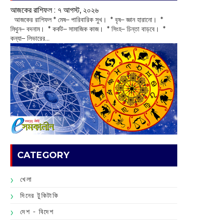
আজকের রাশিফল :‌ ‌‌৭ আগস্ট, ২০২৬
‌ আজকের রাশিফল * মেষ– পারিবারিক সুখ। * বৃষ– জ্ঞান হারানো। *
মিথুন– বদনাম। * কর্কট– সামাজিক কাজ। * সিংহ– চিন্তা বাড়বে। *
কন্যা– লিভারের...
CATEGORY
খেলা
দিনের টুকিটাকি
দেশ - বিদেশ