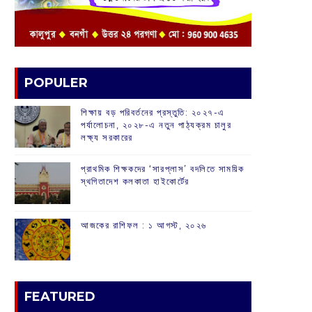
POPULER
শিক্ষায় বড় পরিবর্তনের প্রস্তুতি: ২০২৭-এ
পর্যালোচনা, ২০২৮-এ নতুন পাঠ্যক্রম চালুর
লক্ষ্য সরকারের
প্রাথমিক শিক্ষকদের ‘সারপ্লাস’ বদলিতে সাময়িক
স্থগিতাদেশ কলকাতা হাইকোর্টের
আজকের রাশিফল :‌ ‌‌১ আগস্ট, ২০২৬
FEATURED