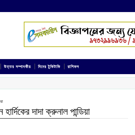
উত্তর সম্পাদকীয়
দিনের টুকিটাকি
রাশিফল
িয়া
হার্দিকের দাদা ক্রুনাল পান্ডিয়া