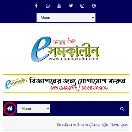
কিংবদন্তির আঙিনায় আধুনিকতার ছোঁয়া: কিশোর কুমারের ‘গৌরী কু