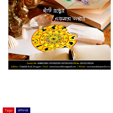
Tags
রাশিফল#