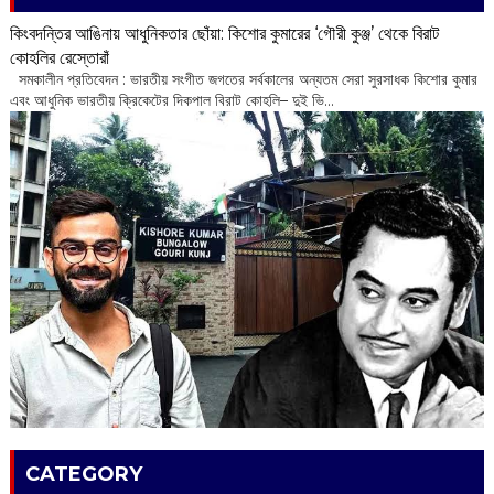
কিংবদন্তির আঙিনায় আধুনিকতার ছোঁয়া: কিশোর কুমারের ‘গৌরী কুঞ্জ’ থেকে বিরাট
কোহলির রেস্তোরাঁ
‌ সমকালীন প্রতিবেদন : ভারতীয় সংগীত জগতের সর্বকালের অন্যতম সেরা সুরসাধক কিশোর কুমার
এবং আধুনিক ভারতীয় ক্রিকেটের দিকপাল বিরাট কোহলি– ‌দুই ভি...
CATEGORY