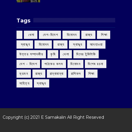
Tags
‌ খেলা
‌ দেশ-বিদেশ
‌ বিনোদন
‌ রাজ্য
‌ শিক্ষা
‌ স্বাস্থ্য
‌ বিনোদন
‌ রাজ্য
‌ স্বাস্থ্য
আবহাওয়া
উত্তর সম্পাদকীয়
কৃষি
খেলা
দিনের টুকিটাকি
দেশ - বিদেশ
পাঠকের কলম
বিনোদন
বিশেষ রচনা
ভ্রমন
রাজ্য
রান্নাবান্না
রাশিফল
শিক্ষা
সাহিত্য
স্বাস্থ্য
Copyright (c) 2021
E Samakalin
All Right Reseved