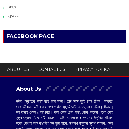
রাজ্য
রাশিফল
FACEBOOK PAGE
ABOUT US
CONTACT US
PRIVACY POLICY
About Us
নদীর স্রোতের মতো বয়ে চলে সময়। তার সঙ্গে ছুটে চলে জীবন। সময়ের
সঙ্গে জীবনের এই চলার পথে প্রতি মুহূর্তে ঘটে চলেছে নানা ঘটনা। জিজ্ঞাসু
মন তারই খোঁজ পেতে চায়। সময় মেনে চেনা জগৎ থেকে অচেনা পথের সেই
সুলুকসন্ধান দিতে চাই আমরা। এই সময়কালে চারপাশের দৈনন্দিন ঘটনার
মধ্যে যেগুলি আম বাঙালীর মন ছুঁয়ে যাবে, সাধারণ মানুষের স্বার্থ থাকবে, এমন
খবরই আমরা সততার সঙ্গে যত দ্রুত সম্ভব তুলে ধরতে চাই আমাদের এই