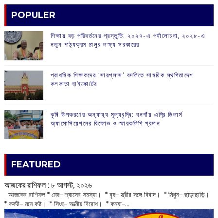
POPULER
শিক্ষায় বড় পরিবর্তনের প্রস্তুতি: ২০২৭-এ পর্যালোচনা, ২০২৮-এ
নতুন পাঠ্যক্রম চালুর লক্ষ্য সরকারের
প্রাথমিক শিক্ষকদের ‘সারপ্লাস’ বদলিতে সাময়িক স্থগিতাদেশ
কলকাতা হাইকোর্টের
কৃষি উপকরণের অন্যায্য মূল্যবৃদ্ধি: বনগাঁয় এগ্রি ডিলার্স
অ্যাসোসিয়েশনের বিক্ষোভ ও স্মারকলিপি প্রদান
FEATURED
আজকের রাশিফল :‌ ‌‌৮ আগস্ট, ২০২৬
‌ আজকের রাশিফল * মেষ– শ্বাসের সমস্যা। * বৃষ– স্ত্রীর সঙ্গে বিবাদ। * মিথুন– ছাড়াছাড়ি।
* কর্কট– মনে কষ্ট। * সিংহ– আত্মীয় বিরোধ। * কন্যা–...