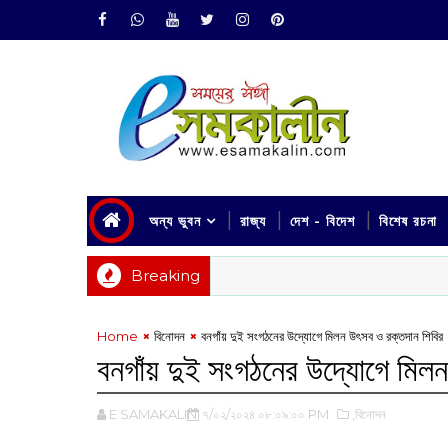
অন্য ভুবন
রাজ্য
দেশ - বিদেশ
বিশেষ রচনা
Breaking
Home
বিনোদন
বনগাঁয় দুই সংগঠনের উদ্যোগে মিলন উৎসব ও রক্তদান শিবির
বনগাঁয় দুই সংগঠনের উদ্যোগে মিল
E SAMAKALIN
৭/০২/২০২৪ ০৮:০৯:০০ PM
,বিনোদন