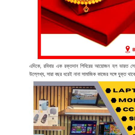
এদিকে, রবিবার এক রক্তদান শিবিরের আয়োজন হল ভারত সেব
উল্লেখ্য, সারা বছর ধরেই নানা সামাজিক কাজের সঙ্গে যুক্ত থা