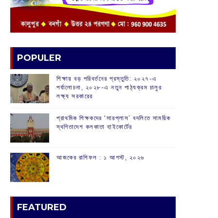
POPULER
শিক্ষায় বড় পরিবর্তনের প্রস্তুতি: ২০২৭-এ
পর্যালোচনা, ২০২৮-এ নতুন পাঠ্যক্রম চালুর
লক্ষ্য সরকারের
প্রাথমিক শিক্ষকদের ‘সারপ্লাস’ বদলিতে সাময়িক
স্থগিতাদেশ কলকাতা হাইকোর্টের
আজকের রাশিফল :‌ ‌‌১ আগস্ট, ২০২৬
FEATURED