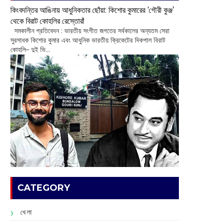
কিংবদন্তির আঙিনায় আধুনিকতার ছোঁয়া: কিশোর কুমারের ‘গৌরী কুঞ্জ’
থেকে বিরাট কোহলির রেস্তোরাঁ
‌ সমকালীন প্রতিবেদন : ভারতীয় সংগীত জগতের সর্বকালের অন্যতম সেরা
সুরসাধক কিশোর কুমার এবং আধুনিক ভারতীয় ক্রিকেটের দিকপাল বিরাট
কোহলি– ‌দুই ভি...
CATEGORY
খেলা