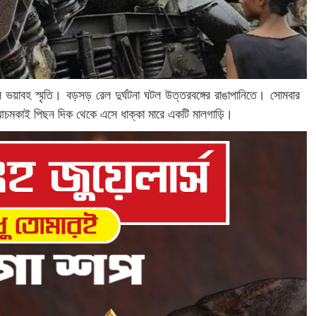
ভয়াবহ স্মৃতি। বড়সড় রেল দুর্ঘটনা ঘটল উত্তরবঙ্গের রাঙাপানিতে। সোমবার
ে আচমকাই পিছন দিক থেকে এসে ধাক্কা মারে একটি মালগাড়ি।