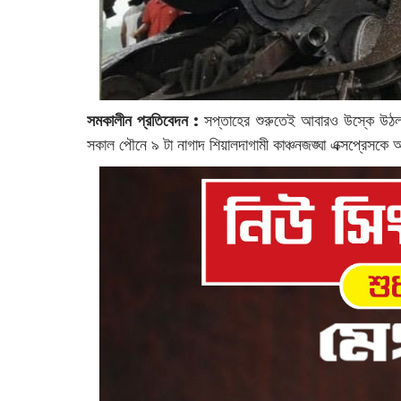
সমকালীন প্রতিবেদন :
‌‌সপ্তাহের শুরুতেই আবারও উস্কে উঠল 
সকাল পৌনে ৯ টা নাগাদ শিয়ালদাগামী কাঞ্চনজঙ্ঘা এক্সপ্রেসক