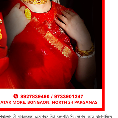
ালদাগামী কাঞ্চনজঙ্ঘা এক্সপ্রেস নিউ জলপাইগুড়ি স্টেশন ছেড়ে রাঙাপানিতে