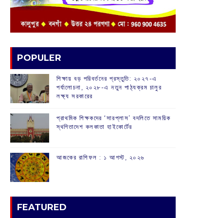
POPULER
শিক্ষায় বড় পরিবর্তনের প্রস্তুতি: ২০২৭-এ
পর্যালোচনা, ২০২৮-এ নতুন পাঠ্যক্রম চালুর
লক্ষ্য সরকারের
প্রাথমিক শিক্ষকদের ‘সারপ্লাস’ বদলিতে সাময়িক
স্থগিতাদেশ কলকাতা হাইকোর্টের
আজকের রাশিফল :‌ ‌‌১ আগস্ট, ২০২৬
FEATURED