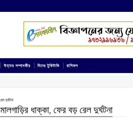
উত্তর সম্পাদকীয়
দিনের টুকিটাকি
রাশিফল
েল দুর্ঘটনা
 মালগাড়ির ধাক্কা, ফের বড় রেল দুর্ঘটনা