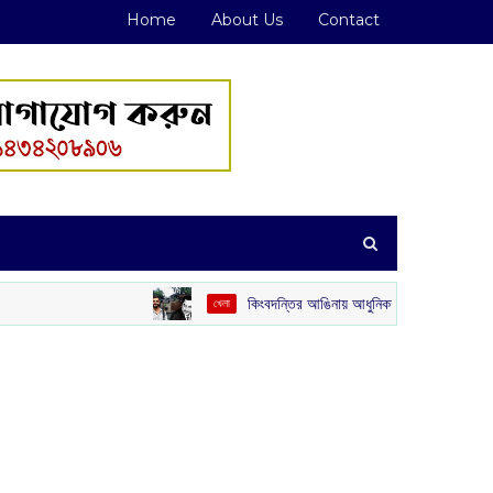
Home
About Us
Contact
কিংবদন্তির আঙিনায় আধুনিকতার ছোঁয়া: কিশোর কুমারের ‘গৌরী কুঞ্জ’ 
খেলা