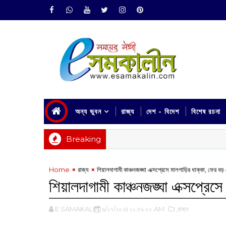
অন্য ভুবন
রাজ্য
দেশ - বিদেশ
বিশেষ রচনা
Breaking
Home
রাজ্য
শিয়ালদাগামী কাঞ্চনজঙ্ঘা এক্সপ্রেসে মালগাড়ির ধাক্কা, ফের বড় র
শিয়ালদাগামী কাঞ্চনজঙ্ঘা এক্সপ্রেসে
E SAMAKALIN
৬/১৭/২০২৪ ১১:৫৯:০০ AM
,রাজ্য