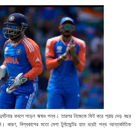
দুর্ঘটনার কবলে পড়েন ঋষভ পন্থ। তারপর নিজেকে ফিট করে প্রায় দেড় বছর
 কারণ, বিশ্বকাপের মতো মেগা টুর্নামেন্টের হাত ধরেই পন্থ আন্তর্জাতিক