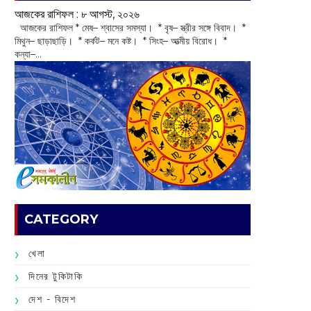
আজকের রাশিফল :‌ ‌‌৮ আগস্ট, ২০২৬
‌ আজকের রাশিফল * মেষ– শ্বাসের সমস্যা। * বৃষ– স্ত্রীর সঙ্গে বিবাদ। *
মিথুন– ছাড়াছাড়ি। * কর্কট– মনে কষ্ট। * সিংহ– আত্মীয় বিরোধ। *
কন্যা–...
CATEGORY
খেলা
দিনের টুকিটাকি
দেশ - বিদেশ