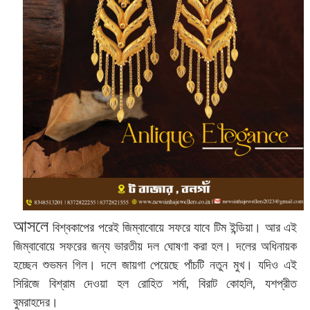
আসলে
বিশ্বকাপের পরেই জিম্বাবোয়ে সফরে যাবে টিম ইন্ডিয়া। আর এই
জিম্বাবোয়ে সফরের জন্য ভারতীয় দল ঘোষণা করা হল। দলের অধিনায়ক
হচ্ছেন শুভমন গিল। দলে জায়গা পেয়েছে পাঁচটি নতুন মুখ। যদিও এই
সিরিজে বিশ্রাম দেওয়া হল রোহিত শর্মা, বিরাট কোহলি, যশপ্রীত
বুমরাহদের।