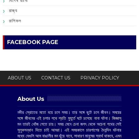
বিশেষ রচনা
রাজ্য
রাশিফল
FACEBOOK PAGE
ABOUT US
CONTACT US
PRIVACY POLICY
About Us
নদীর স্রোতের মতো বয়ে চলে সময়। তার সঙ্গে ছুটে চলে জীবন। সময়ের
সঙ্গে জীবনের এই চলার পথে প্রতি মুহূর্তে ঘটে চলেছে নানা ঘটনা। জিজ্ঞাসু
মন তারই খোঁজ পেতে চায়। সময় মেনে চেনা জগৎ থেকে অচেনা পথের সেই
সুলুকসন্ধান দিতে চাই আমরা। এই সময়কালে চারপাশের দৈনন্দিন ঘটনার
মধ্যে যেগুলি আম বাঙালীর মন ছুঁয়ে যাবে, সাধারণ মানুষের স্বার্থ থাকবে, এমন