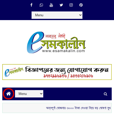
অন্নপূর্ণা যোজনার ৩০০০ টাকা দেওয়া নিয়ে বড় ঘোষণা মুখ্যমন্ত্রীর