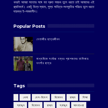
খবরই আমরা সততার সঙ্গে যত দ্রুত সম্ভব তুলে ধরতে চাই আমাদের এই
প্ল্যাটফর্মে। একটু ভিন্ন স্বাদে, সুস্থ সাহিত্য–সংস্কৃতির পরিচয় তুলে ধরতে
দায়বদ্ধ ই–সমকালীন।
Popular Posts
‌নেতাজীর ছাত্রজীবন
মাধ্যমিকে সর্বোচ্চ নম্বর প্রাপকদের তালিকায়
বনগাঁর ছাত্র
Tags
‌ খেলা
‌ দেশ-বিদেশ
‌ বিনোদন
‌ রাজ্য
‌ শিক্ষা
‌ স্বাস্থ্য
‌ বিনোদন
‌ রাজ্য
‌ স্বাস্থ্য
আবহাওয়া