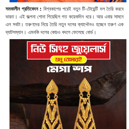
সমকালীন প্রতিবেদন :
বিশ্বকাপের পরেই নতুন টি-টোয়েন্টি দল তৈরি করবে
ভারত। এই জল্পনা শোনা গিয়েছিল গত কয়েকদিন ধরে। আর এবার সামনে
এল সবটা। তরুণদের নিয়ে তৈরি নতুন দলের ক্যাপ্টেনও হচ্ছেন তরুণ এক
ব্যাটসম্যান। এমনকি দলের কোচও বদলে ফেলেছে বোর্ড।