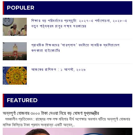
POPULER
শিক্ষায় বড় পরিবর্তনের প্রস্তুতি: ২০২৭-এ পর্যালোচনা, ২০২৮-এ
নতুন পাঠ্যক্রম চালুর লক্ষ্য সরকারের
প্রাথমিক শিক্ষকদের ‘সারপ্লাস’ বদলিতে সাময়িক স্থগিতাদেশ
কলকাতা হাইকোর্টের
আজকের রাশিফল :‌ ‌‌১ আগস্ট, ২০২৬
FEATURED
অন্নপূর্ণা যোজনার ৩০০০ টাকা দেওয়া নিয়ে বড় ঘোষণা মুখ্যমন্ত্রীর
সমকালীন প্রতিবেদন : রাজ্যের লক্ষ লক্ষ মহিলার দীর্ঘ অপেক্ষার অবসান ঘটিয়ে অন্নপূর্ণা যোজনার
মাসিক কিস্তির টাকা প্রদান সংক্রান্ত একটি অত্যন্...