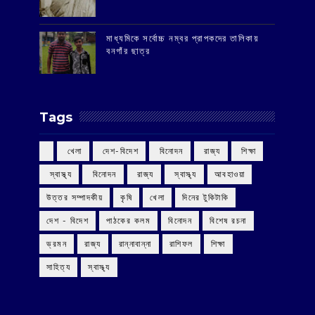
মাধ্যমিকে সর্বোচ্চ নম্বর প্রাপকদের তালিকায়
বনগাঁর ছাত্র
Tags
‌ খেলা
‌ দেশ-বিদেশ
‌ বিনোদন
‌ রাজ্য
‌ শিক্ষা
‌ স্বাস্থ্য
‌ বিনোদন
‌ রাজ্য
‌ স্বাস্থ্য
আবহাওয়া
উত্তর সম্পাদকীয়
কৃষি
খেলা
দিনের টুকিটাকি
দেশ - বিদেশ
পাঠকের কলম
বিনোদন
বিশেষ রচনা
ভ্রমন
রাজ্য
রান্নাবান্না
রাশিফল
শিক্ষা
সাহিত্য
স্বাস্থ্য