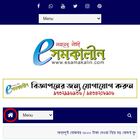
অন্নপূর্ণা যোজনার ৩০০০ টাকা দেওয়া নিয়ে বড় ঘোষণা মুখ্যমন্ত্রীর
শ