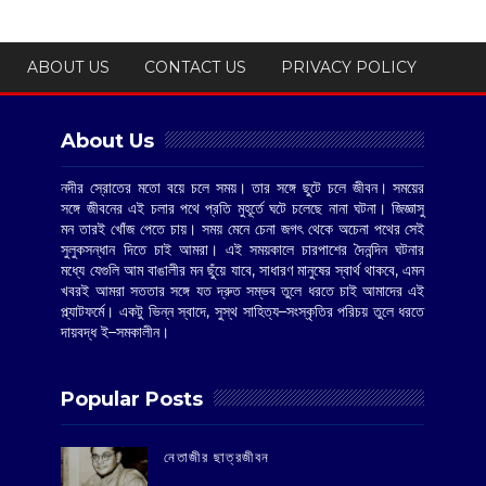
ABOUT US
CONTACT US
PRIVACY POLICY
About Us
নদীর স্রোতের মতো বয়ে চলে সময়। তার সঙ্গে ছুটে চলে জীবন। সময়ের
সঙ্গে জীবনের এই চলার পথে প্রতি মুহূর্তে ঘটে চলেছে নানা ঘটনা। জিজ্ঞাসু
মন তারই খোঁজ পেতে চায়। সময় মেনে চেনা জগৎ থেকে অচেনা পথের সেই
সুলুকসন্ধান দিতে চাই আমরা। এই সময়কালে চারপাশের দৈনন্দিন ঘটনার
মধ্যে যেগুলি আম বাঙালীর মন ছুঁয়ে যাবে, সাধারণ মানুষের স্বার্থ থাকবে, এমন
খবরই আমরা সততার সঙ্গে যত দ্রুত সম্ভব তুলে ধরতে চাই আমাদের এই
প্ল্যাটফর্মে। একটু ভিন্ন স্বাদে, সুস্থ সাহিত্য–সংস্কৃতির পরিচয় তুলে ধরতে
দায়বদ্ধ ই–সমকালীন।
Popular Posts
‌নেতাজীর ছাত্রজীবন