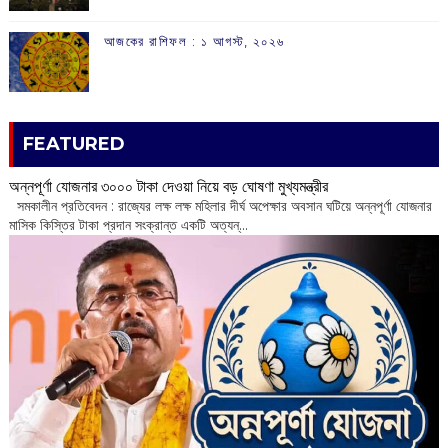
আজকের রাশিফল :‌ ‌‌১ আগস্ট, ২০২৬
FEATURED
অন্নপূর্ণা যোজনার ৩০০০ টাকা দেওয়া নিয়ে বড় ঘোষণা মুখ্যমন্ত্রীর
সমকালীন প্রতিবেদন : রাজ্যের লক্ষ লক্ষ মহিলার দীর্ঘ অপেক্ষার অবসান ঘটিয়ে অন্নপূর্ণা যোজনার
মাসিক কিস্তির টাকা প্রদান সংক্রান্ত একটি অত্যন্...