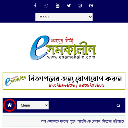
থানা হেফাজতে যুবকের মৃত্যু: আইসি-কে ক্লোজ, নিহতের পরিবারকে চাকরি ও অর্থস