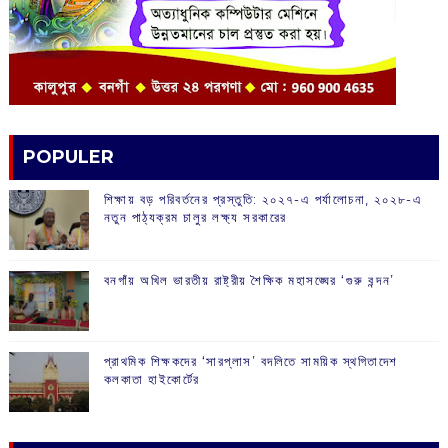
POPULER
শিক্ষায় বড় পরিবর্তনের প্রস্তুতি: ২০২৭-এ পর্যালোচনা, ২০২৮-এ
নতুন পাঠ্যক্রম চালুর লক্ষ্য সরকারের
বনগাঁয় অখিল ভারতীয় রাষ্ট্রীয় শৈক্ষিক মহাসঙ্ঘের ‘গুরু বন্দন’
প্রাথমিক শিক্ষকদের ‘সারপ্লাস’ বদলিতে সাময়িক স্থগিতাদেশ
কলকাতা হাইকোর্টের