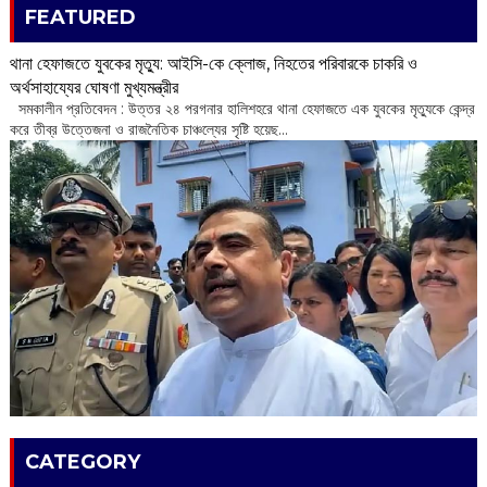
FEATURED
থানা হেফাজতে যুবকের মৃত্যু: আইসি-কে ক্লোজ, নিহতের পরিবারকে চাকরি ও
অর্থসাহায্যের ঘোষণা মুখ্যমন্ত্রীর
সমকালীন প্রতিবেদন : উত্তর ২৪ পরগনার হালিশহরে থানা হেফাজতে এক যুবকের মৃত্যুকে কেন্দ্র
করে তীব্র উত্তেজনা ও রাজনৈতিক চাঞ্চল্যের সৃষ্টি হয়েছ...
CATEGORY