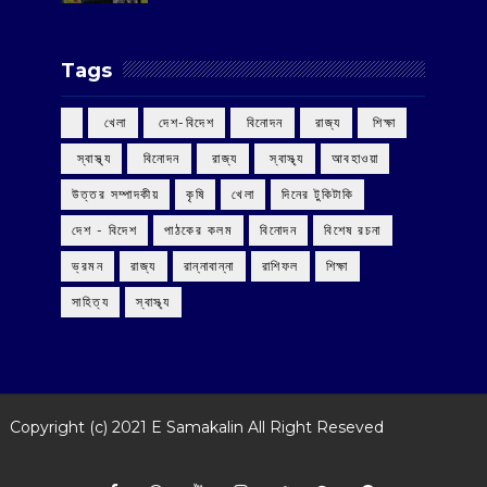
Tags
‌ খেলা
‌ দেশ-বিদেশ
‌ বিনোদন
‌ রাজ্য
‌ শিক্ষা
‌ স্বাস্থ্য
‌ বিনোদন
‌ রাজ্য
‌ স্বাস্থ্য
আবহাওয়া
উত্তর সম্পাদকীয়
কৃষি
খেলা
দিনের টুকিটাকি
দেশ - বিদেশ
পাঠকের কলম
বিনোদন
বিশেষ রচনা
ভ্রমন
রাজ্য
রান্নাবান্না
রাশিফল
শিক্ষা
সাহিত্য
স্বাস্থ্য
Copyright (c) 2021
E Samakalin
All Right Reseved