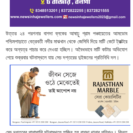
উত্তর ২৪ পরগনার বাগদা ব্লকের আষাঢ়ু গ্রাম পঞ্চায়েতের আমডোব
পশ্চিমপাড়াতে বেত্রবতী নদীর মাঝখান থেকে জেসিবি দিয়ে মাটি কেটে ট্রাক্টরে
করে অন্যত্র পাচার করে দেওয়া হচ্ছিল। অবৈধভাবে মাটি কাটার অভিযোগ
পেয়ে শুক্রবার ঘটনাস্থলে যায় সেচ দপ্তরের দুইজনের প্রতিনিধি দল।
সেচ দপ্তরের পাশাপাশি ঘটনাস্থলে হাজির হয় বাগদা থানার পুলিশও। কিন্তু