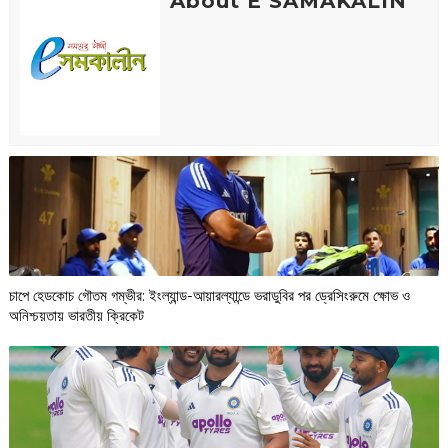
About E SAMAKALIN
চাপে হেডকোচ গৌতম গম্ভীর: ইংল্যান্ড-আয়ারল্যান্ডে ভরাডুবির পর ড্রেসিংরুমে ক্ষোভ ও
অনিশ্চয়তায় ভারতীয় ক্রিকেট