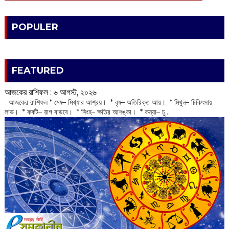
POPULER
FEATURED
আজকের রাশিফল :‌ ‌‌৬ আগস্ট, ২০২৬
‌ আজকের রাশিফল * মেষ– মিথ্যার আশ্রয়। * বৃষ– অতিরিক্ত আয়। * মিথুন– চিকিৎসায়
লাভ। * কর্কট– রাগ বাড়বে। * সিংহ– ক্ষতির আশঙ্কা। * কন্যা– চু...