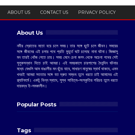
ABOUT US
CONTACT US
PRIVACY POLICY
About Us
নদীর স্রোতের মতো বয়ে চলে সময়। তার সঙ্গে ছুটে চলে জীবন। সময়ের
সঙ্গে জীবনের এই চলার পথে প্রতি মুহূর্তে ঘটে চলেছে নানা ঘটনা। জিজ্ঞাসু
মন তারই খোঁজ পেতে চায়। সময় মেনে চেনা জগৎ থেকে অচেনা পথের সেই
সুলুকসন্ধান দিতে চাই আমরা। এই সময়কালে চারপাশের দৈনন্দিন ঘটনার
মধ্যে যেগুলি আম বাঙালীর মন ছুঁয়ে যাবে, সাধারণ মানুষের স্বার্থ থাকবে, এমন
খবরই আমরা সততার সঙ্গে যত দ্রুত সম্ভব তুলে ধরতে চাই আমাদের এই
প্ল্যাটফর্মে। একটু ভিন্ন স্বাদে, সুস্থ সাহিত্য–সংস্কৃতির পরিচয় তুলে ধরতে
দায়বদ্ধ ই–সমকালীন।
Popular Posts
Tags