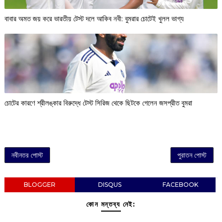
বাবার অমত জয় করে ভারতীয় টেস্ট দলে আকিব নবী: বুমরার চোটেই খুলল ভাগ্য
চোটের কারণে শ্রীলঙ্কার বিরুদ্ধে টেস্ট সিরিজ থেকে ছিটকে গেলেন জসপ্রীত বুমরা
নবীনতর পোস্ট
পুরাতন পোস্ট
BLOGGER
DISQUS
FACEBOOK
কোন মন্তব্য নেই: