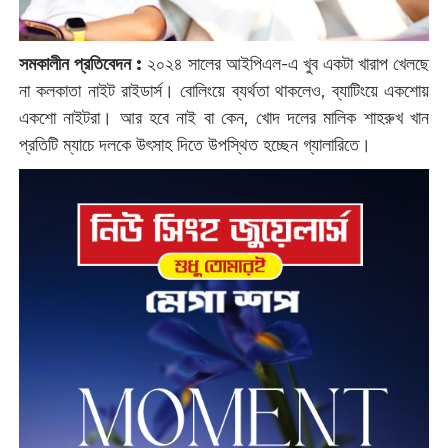
সমকালীন প্রতিবেদন :
২০২৪ সালের আইপিএল-এ খুব একটা খারাপ খেলছে
না কলকাতা নাইট রাইডার্স। বোলিংয়ে ব্যর্থতা থাকলেও, ব্যাটিংয়ে একশোয়
একশো নাইটরা। আর হবে নাই বা কেন, খোদ দলের মালিক শাহরুখ খান
প্রতিটি ম্যাচে দলকে উৎসাহ দিতে উপস্থিত হচ্ছেন গ্যালারিতে।