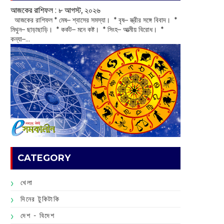
আজকের রাশিফল :‌ ‌‌৮ আগস্ট, ২০২৬
‌ আজকের রাশিফল * মেষ– শ্বাসের সমস্যা। * বৃষ– স্ত্রীর সঙ্গে বিবাদ। *
মিথুন– ছাড়াছাড়ি। * কর্কট– মনে কষ্ট। * সিংহ– আত্মীয় বিরোধ। *
কন্যা–...
CATEGORY
খেলা
দিনের টুকিটাকি
দেশ - বিদেশ