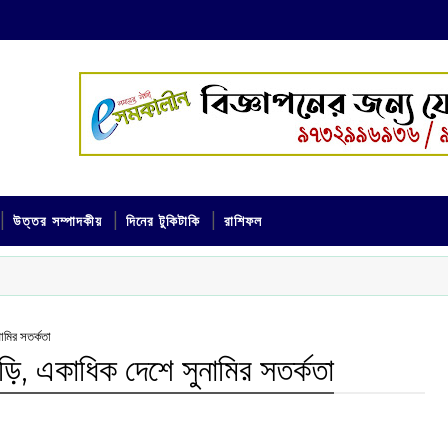
উত্তর সম্পাদকীয়
দিনের টুকিটাকি
রাশিফল
ামির সতর্কতা
ি, একাধিক দেশে সুনামির সতর্কতা