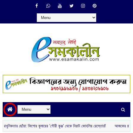
কতার ছোঁয়া: কিশোর কুমারের ‘গৌরী কুঞ্জ’ থেকে বিরাট কোহলির রেস্তোরাঁ
আজকের রাশিফল :‌ ‌