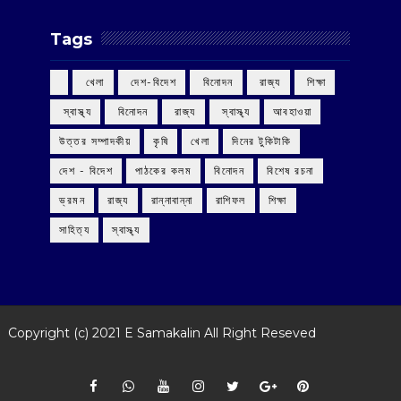
Tags
‌ খেলা
‌ দেশ-বিদেশ
‌ বিনোদন
‌ রাজ্য
‌ শিক্ষা
‌ স্বাস্থ্য
‌ বিনোদন
‌ রাজ্য
‌ স্বাস্থ্য
আবহাওয়া
উত্তর সম্পাদকীয়
কৃষি
খেলা
দিনের টুকিটাকি
দেশ - বিদেশ
পাঠকের কলম
বিনোদন
বিশেষ রচনা
ভ্রমন
রাজ্য
রান্নাবান্না
রাশিফল
শিক্ষা
সাহিত্য
স্বাস্থ্য
Copyright (c) 2021
E Samakalin
All Right Reseved