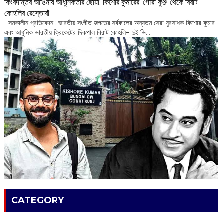
কিংবদন্তির আঙিনায় আধুনিকতার ছোঁয়া: কিশোর কুমারের ‘গৌরী কুঞ্জ’ থেকে বিরাট
কোহলির রেস্তোরাঁ
‌ সমকালীন প্রতিবেদন : ভারতীয় সংগীত জগতের সর্বকালের অন্যতম সেরা সুরসাধক কিশোর কুমার
এবং আধুনিক ভারতীয় ক্রিকেটের দিকপাল বিরাট কোহলি– ‌দুই ভি...
CATEGORY