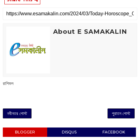
About E SAMAKALIN
রাশিফল
নবীনতর পোস্ট
পুরাতন পোস্ট
BLOGGER
DISQUS
FACEBOOK