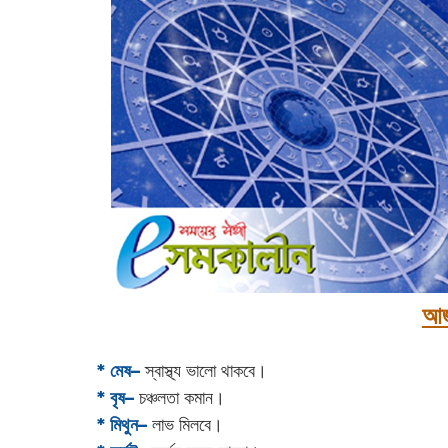
আজ
* মেষ–
স্বাস্থ্য ভালো থাকবে।
* বৃষ–
চঞ্চলতা কমান।
* মিথুন–
লাভ মিলবে।