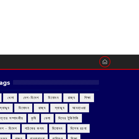
ags
‌ খেলা
‌ দেশ-বিদেশ
‌ বিনোদন
‌ রাজ্য
‌ শিক্ষা
 স্বাস্থ্য
‌ বিনোদন
‌ রাজ্য
‌ স্বাস্থ্য
আবহাওয়া
উত্তর সম্পাদকীয়
কৃষি
খেলা
দিনের টুকিটাকি
দেশ - বিদেশ
পাঠকের কলম
বিনোদন
বিশেষ রচনা
ভ্রমন
রাজ্য
রান্নাবান্না
রাশিফল
শিক্ষা