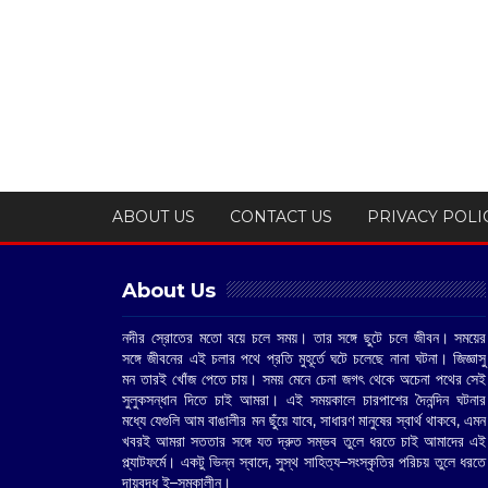
ABOUT US
CONTACT US
PRIVACY POLI
About Us
নদীর স্রোতের মতো বয়ে চলে সময়। তার সঙ্গে ছুটে চলে জীবন। সময়ের
সঙ্গে জীবনের এই চলার পথে প্রতি মুহূর্তে ঘটে চলেছে নানা ঘটনা। জিজ্ঞাসু
মন তারই খোঁজ পেতে চায়। সময় মেনে চেনা জগৎ থেকে অচেনা পথের সেই
সুলুকসন্ধান দিতে চাই আমরা। এই সময়কালে চারপাশের দৈনন্দিন ঘটনার
মধ্যে যেগুলি আম বাঙালীর মন ছুঁয়ে যাবে, সাধারণ মানুষের স্বার্থ থাকবে, এমন
খবরই আমরা সততার সঙ্গে যত দ্রুত সম্ভব তুলে ধরতে চাই আমাদের এই
প্ল্যাটফর্মে। একটু ভিন্ন স্বাদে, সুস্থ সাহিত্য–সংস্কৃতির পরিচয় তুলে ধরতে
দায়বদ্ধ ই–সমকালীন।