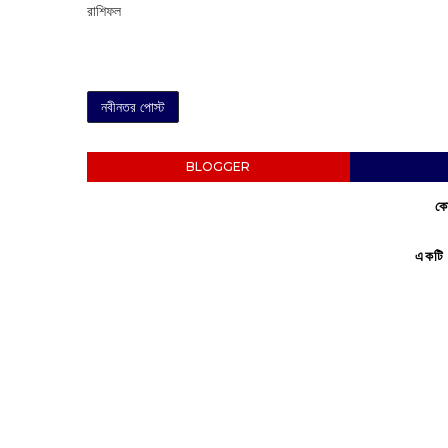
রাশিফল
নবীনতর পোস্ট
BLOGGER
কো
একটি 