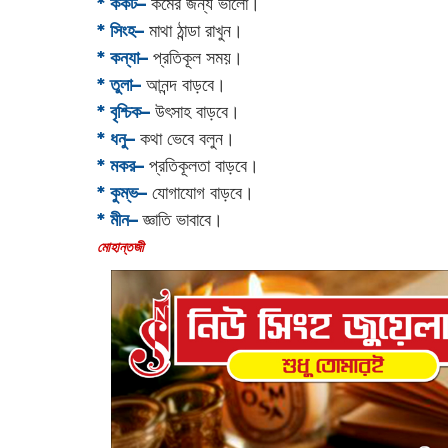
* কর্কট–
কর্মের জন্য ভালো।
* সিংহ–
মাথা ঠান্ডা রাখুন।
* কন্যা–
প্রতিকূল সময়।
* তুলা–
আনন্দ বাড়বে।
* বৃশ্চিক–
উৎসাহ বাড়বে।
* ধনু–
কথা ভেবে বলুন।
* মকর–
প্রতিকূলতা বাড়বে।‌
* কুম্ভ–
যোগাযোগ বাড়বে।
* মীন–
জ্ঞাতি ভাবাবে।
‌মোহান্তজী‌‌‌‌‌‌‌‌‌‌‌‌‌‌‌‌‌