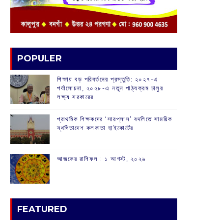
POPULER
শিক্ষায় বড় পরিবর্তনের প্রস্তুতি: ২০২৭-এ
পর্যালোচনা, ২০২৮-এ নতুন পাঠ্যক্রম চালুর
লক্ষ্য সরকারের
প্রাথমিক শিক্ষকদের ‘সারপ্লাস’ বদলিতে সাময়িক
স্থগিতাদেশ কলকাতা হাইকোর্টের
আজকের রাশিফল :‌ ‌‌১ আগস্ট, ২০২৬
FEATURED