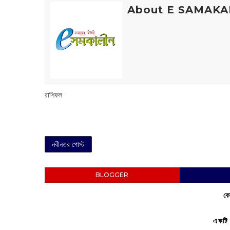
About E SAMAKA
রাশিফল
নবীনতর পোস্ট
BLOGGER
কো
একটি 