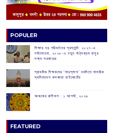
POPULER
শিক্ষায় বড় পরিবর্তনের প্রস্তুতি: ২০২৭-এ
পর্যালোচনা, ২০২৮-এ নতুন পাঠ্যক্রম চালুর
লক্ষ্য সরকারের
প্রাথমিক শিক্ষকদের ‘সারপ্লাস’ বদলিতে সাময়িক
স্থগিতাদেশ কলকাতা হাইকোর্টের
আজকের রাশিফল :‌ ‌‌১ আগস্ট, ২০২৬
FEATURED