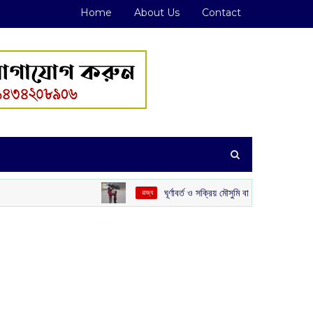
Home
About Us
Contact
ঘূর্ণাবর্ত ও সক্রিয় মৌসুমি বায়ুর জোড়া ফলা: দক্ষিণবঙ্গে ভারী বৃষ্টির স
‌ রাজ্য