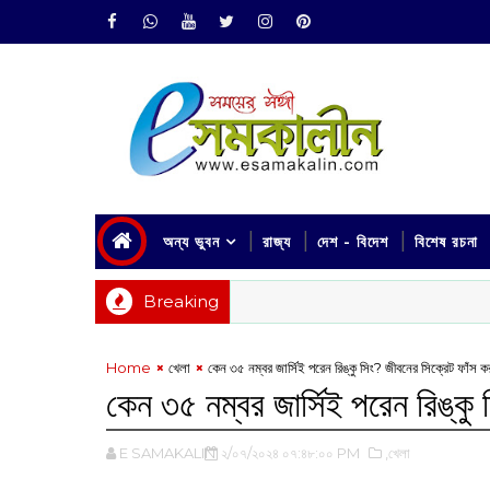
অন্য ভুবন
রাজ্য
দেশ - বিদেশ
বিশেষ রচনা
Breaking
Home
খেলা
কেন ৩৫ নম্বর জার্সিই পরেন রিঙ্কু সিং? জীবনের সিক্রেট ফাঁস
কেন ৩৫ নম্বর জার্সিই পরেন রিঙ্ক
E SAMAKALIN
২/০৭/২০২৪ ০৭:৪৮:০০ PM
,খেলা