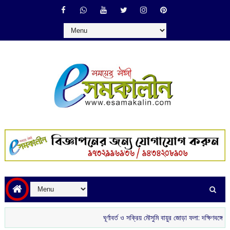
ঘূর্ণাবর্ত ও সক্রিয় মৌসুমি বায়ুর জোড়া ফলা: দক্ষিণবঙ্গে ভারী বৃষ্টির 