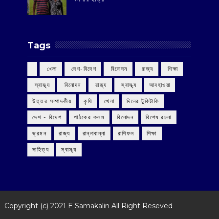
Tags
‌ খেলা
‌ দেশ-বিদেশ
‌ বিনোদন
‌ রাজ্য
‌ শিক্ষা
‌ স্বাস্থ্য
‌ বিনোদন
‌ রাজ্য
‌ স্বাস্থ্য
আবহাওয়া
উত্তর সম্পাদকীয়
কৃষি
খেলা
দিনের টুকিটাকি
দেশ - বিদেশ
পাঠকের কলম
বিনোদন
বিশেষ রচনা
ভ্রমন
রাজ্য
রান্নাবান্না
রাশিফল
শিক্ষা
সাহিত্য
স্বাস্থ্য
Copyright (c) 2021
E Samakalin
All Right Reseved