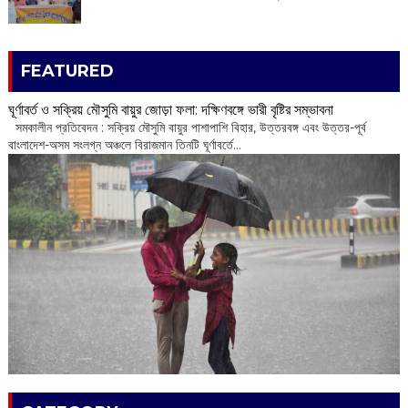
FEATURED
ঘূর্ণাবর্ত ও সক্রিয় মৌসুমি বায়ুর জোড়া ফলা: দক্ষিণবঙ্গে ভারী বৃষ্টির সম্ভাবনা
সমকালীন প্রতিবেদন : সক্রিয় মৌসুমি বায়ুর পাশাপাশি বিহার, উত্তরবঙ্গ এবং উত্তর-পূর্ব
বাংলাদেশ-অসম সংলগ্ন অঞ্চলে বিরাজমান তিনটি ঘূর্ণাবর্তে...