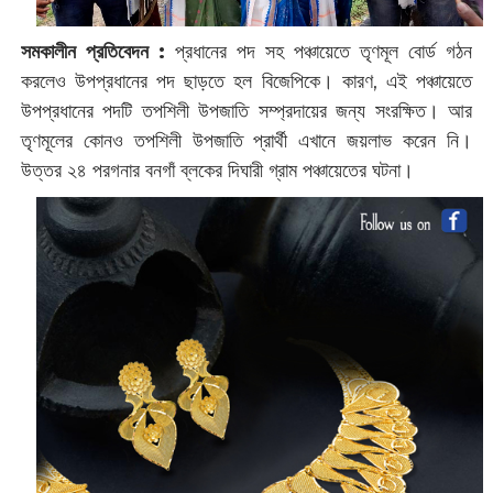
সমকালীন প্রতিবেদন :
প্রধানের পদ সহ পঞ্চায়েতে তৃণমূল বোর্ড গঠন
করলেও উপপ্রধানের পদ ছাড়তে হল বিজেপিকে। কারণ, এই পঞ্চায়েতে
উপপ্রধানের পদটি তপশিলী উপজাতি সম্প্রদায়ের জন্য সংরক্ষিত। আর
তৃণমূলের কোনও তপশিলী উপজাতি প্রার্থী এখানে জয়লাভ করেন নি।
উত্তর ২৪ পরগনার বনগাঁ ব্লকের দিঘারী গ্রাম পঞ্চায়েতের ঘটনা।