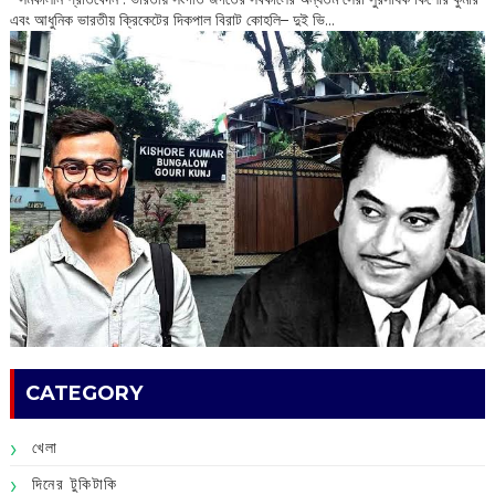
এবং আধুনিক ভারতীয় ক্রিকেটের দিকপাল বিরাট কোহলি– ‌দুই ভি...
CATEGORY
খেলা
দিনের টুকিটাকি