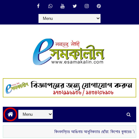
কিংবদন্তির আঙিনায় আধুনিকতার ছোঁয়া: কিশোর কুমারের ‘গৌরী কুঞ্জ’ থেক