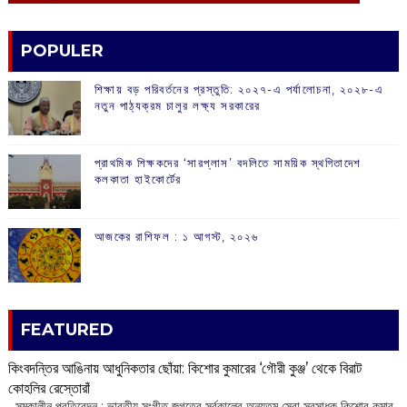
POPULER
শিক্ষায় বড় পরিবর্তনের প্রস্তুতি: ২০২৭-এ পর্যালোচনা, ২০২৮-এ
নতুন পাঠ্যক্রম চালুর লক্ষ্য সরকারের
প্রাথমিক শিক্ষকদের ‘সারপ্লাস’ বদলিতে সাময়িক স্থগিতাদেশ
কলকাতা হাইকোর্টের
আজকের রাশিফল :‌ ‌‌১ আগস্ট, ২০২৬
FEATURED
কিংবদন্তির আঙিনায় আধুনিকতার ছোঁয়া: কিশোর কুমারের ‘গৌরী কুঞ্জ’ থেকে বিরাট
কোহলির রেস্তোরাঁ
‌ সমকালীন প্রতিবেদন : ভারতীয় সংগীত জগতের সর্বকালের অন্যতম সেরা সুরসাধক কিশোর কুমার