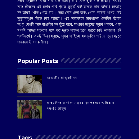
নদীর স্রোতের মতো বয়ে চলে সময়। তার সঙ্গে ছুটে চলে জীবন। সময়ের
সঙ্গে জীবনের এই চলার পথে প্রতি মুহূর্তে ঘটে চলেছে নানা ঘটনা। জিজ্ঞাসু
মন তারই খোঁজ পেতে চায়। সময় মেনে চেনা জগৎ থেকে অচেনা পথের সেই
সুলুকসন্ধান দিতে চাই আমরা। এই সময়কালে চারপাশের দৈনন্দিন ঘটনার
মধ্যে যেগুলি আম বাঙালীর মন ছুঁয়ে যাবে, সাধারণ মানুষের স্বার্থ থাকবে, এমন
খবরই আমরা সততার সঙ্গে যত দ্রুত সম্ভব তুলে ধরতে চাই আমাদের এই
প্ল্যাটফর্মে। একটু ভিন্ন স্বাদে, সুস্থ সাহিত্য–সংস্কৃতির পরিচয় তুলে ধরতে
দায়বদ্ধ ই–সমকালীন।
Popular Posts
‌নেতাজীর ছাত্রজীবন
মাধ্যমিকে সর্বোচ্চ নম্বর প্রাপকদের তালিকায়
বনগাঁর ছাত্র
Tags