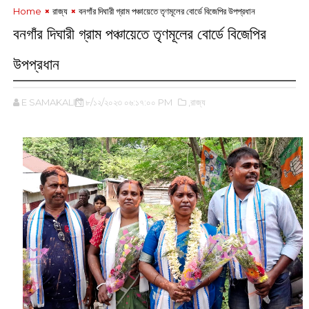
Home
রাজ্য
বনগাঁর দিঘারী গ্রাম পঞ্চায়েতে তৃণমূলের বোর্ডে বিজেপির উপপ্রধান
বনগাঁর দিঘারী গ্রাম পঞ্চায়েতে তৃণমূলের বোর্ডে বিজেপির
উপপ্রধান
E SAMAKALIN
৮/১২/২০২৩ ০৬:১৭:০০ PM
,রাজ্য